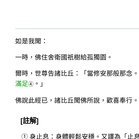
如是我聞：
一時，佛住舍衛國祇樹給孤獨園。
爾時，世尊告諸比丘：「當修安那般那念。
滿足
。」
④
佛說此經已，諸比丘聞佛所說，歡喜奉行。
[註解]
①
身止息：身體輕鬆安穩。又譯為「止