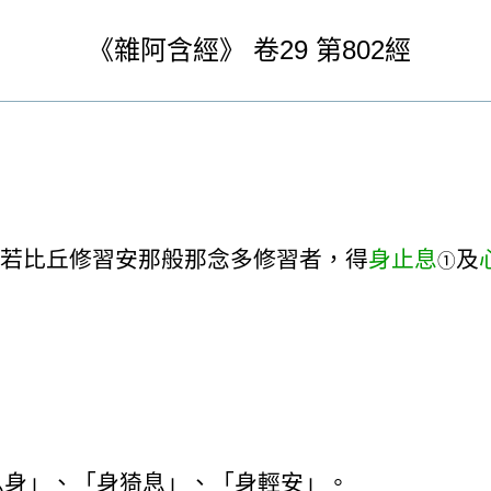
《
雜阿含經》
卷29
第802經
若比丘修習安那般那念多修習者，得
身止息
及
①
息身」、「身猗息」、「身輕安」。