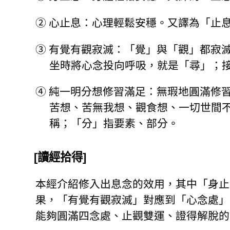
②
心止息：心理輕鬆安穩。又譯為「止
③
有覺有觀寂滅：「覺」與「觀」都寂
坐時將心念投向呼吸，就是「尋」；
④
純一明分想修習滿足：無瑕地圓滿修習
苦想、苦無我想、觀食想、一切世間
稱；「分」指要素、部分。
[讀經拾得]
本經介紹修入出息念的效用，其中「身止
果，「有覺有觀寂滅」對應到「心念處」
能夠圓滿四念處、止觀雙運、證得解脫的