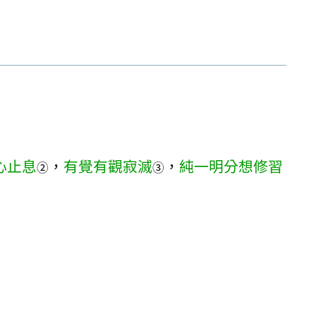
心止息
，
有覺有觀寂滅
，
純一明分想修習
②
③