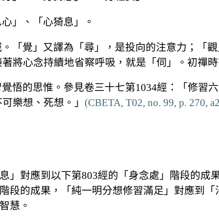
息心」、「心猗息」。
滅。「覺」又譯為「尋」，是投向的注意力；「觀
接著將心念持續地省察呼吸，就是「伺」。初禪時
覺悟的思惟。參見卷三十七第1034經：「修習
不可樂想、死想。」
(CBETA, T02, no. 99, p. 270, a
息」對應到以下第803經的「身念處」階段的成
階段的成果，「純一明分想修習滿足」對應到「
智慧。