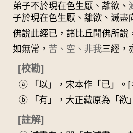
弟子不於現在色生厭、離欲、
子於現在色生厭、離欲、滅盡
佛說此經已，諸比丘聞佛所說
如無常，
苦、空、非我
三經，
[校勘]
ⓐ
「以」，宋本作「已」。[
ⓑ
「有」，大正藏原為「欲
[註解]