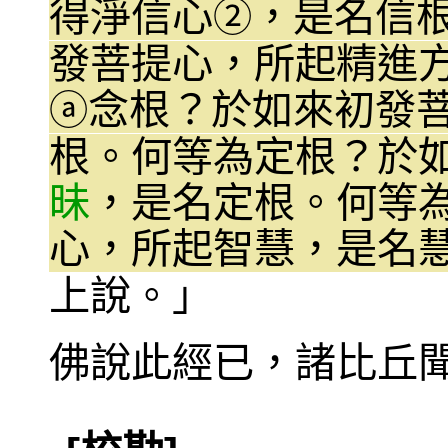
得淨信心
，是名信
②
發菩提心，所起精進
念根？於如來初發
ⓐ
根。何等為定根？於
昧
，是名定根。何等
心，所起智慧，是名
上說。」
佛說此經已，諸比丘