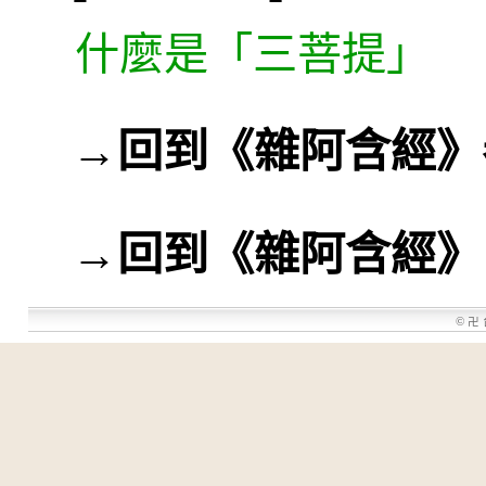
什麼是「三菩提」
→
回到《雜阿含經》
→
回到《雜阿含經》
©
卍