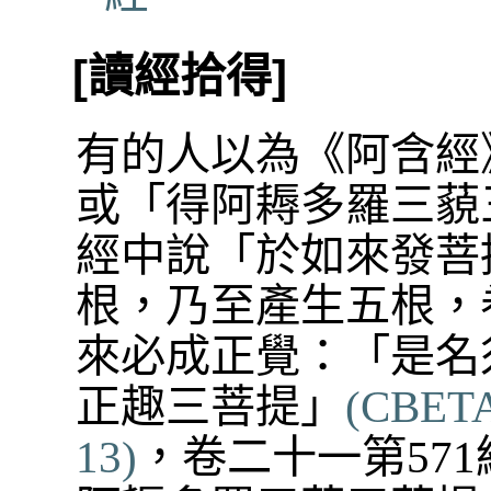
[讀經拾得]
有的人以為《阿含經
或「得阿耨多羅三藐
經中說「於如來發菩
根，乃至產生五根，
來必成正覺：「是名
正趣三菩提」
(CBETA,
13)
，卷二十一第57