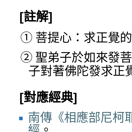
[註解]
①
菩提心：求正覺的
②
聖弟子於如來發菩
子對著佛陀發求正
[對應經典]
南傳《相應部尼柯耶
經
。