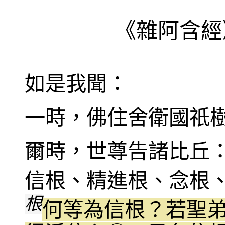
《
雜阿含經
如是我聞：
一時，佛住舍衛國祇
爾時，世尊告諸比丘
信根、精進根、念根
根
何等為信根？若聖