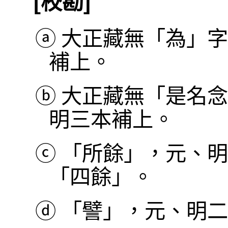
[校勘]
ⓐ
大正藏無「為」字
補上。
ⓑ
大正藏無「是名念
明三本補上。
ⓒ
「所餘」，元、明
「四餘」。
ⓓ
「譬」，元、明二