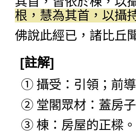
其首，皆依於棟，以
根，慧為其首，以攝
佛說此經已，諸比丘
[註解]
①
攝受：引領；前導
②
堂閣眾材：蓋房子
③
棟：房屋的正樑。