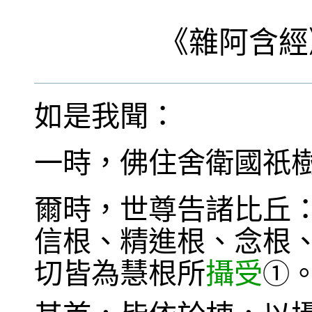
《
雜阿含經
如是我聞：
一時，佛住舍衛國祇
爾時，世尊告諸比丘
信根、精進根、念根
切皆為慧根所
攝受
①