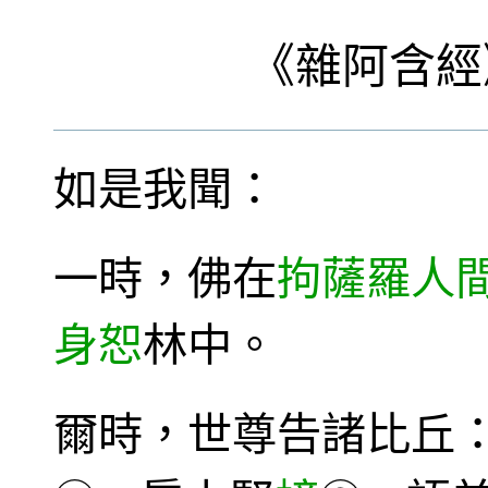
《
雜阿含經
如是我聞：
一時，佛在
拘薩羅
人
身恕
林中。
爾時，世尊告諸比丘