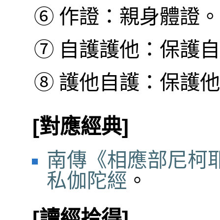
⑥
作證：親身體證。
⑦
自護護他：保護自
⑧
護他自護：保護他
[對應經典]
南傳《相應部尼柯耶
私伽陀經
。
[讀經拾得]