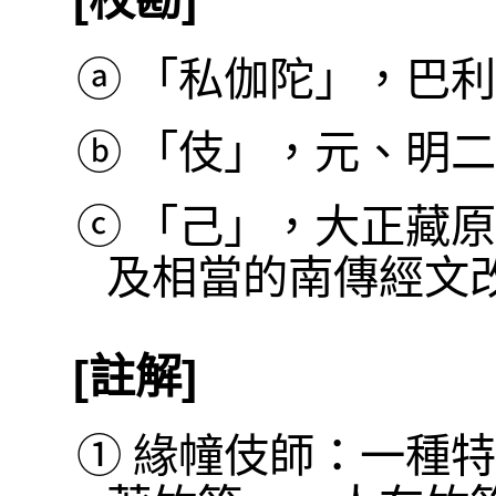
ⓐ
「私伽陀」，巴利本作
ⓑ
「伎」，元、明二
ⓒ
「己」，大正藏原
及相當的南傳經文
[註解]
①
緣幢伎師：一種特