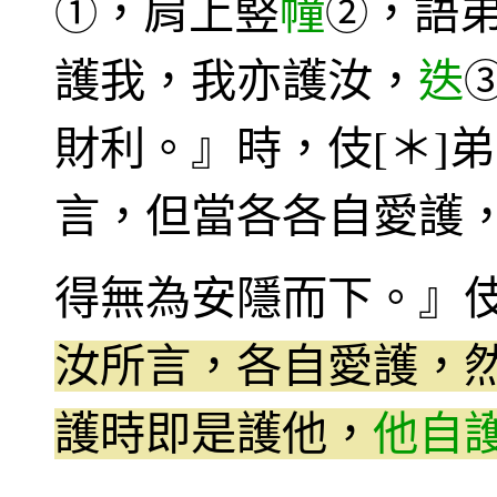
，肩上竪
幢
，語
①
②
護我，我亦護汝，
迭
財利。』時，伎[＊]
言，但當各各自愛護
得無為安隱而下。』伎
汝所言，各自愛護，
護時即是護他，
他自