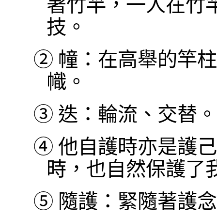
著竹竿，一人在竹
技。
②
幢：在高舉的竿柱
幟。
③
迭：輪流、交替。
④
他自護時亦是護己
時，也自然保護了
⑤
隨護：緊隨著護念