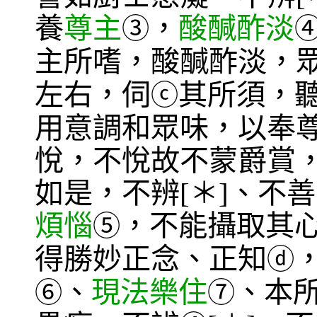
養
尊主
，
酸醎酢淡
③
主所嗜，酸醎酢淡，
左右，伺
其所須，
ⓒ
用意調和眾味，以奉
悅，不悅故不蒙爵賞
如是，不辨[＊]、不
煩惱
，不能攝取其
⑤
得勝妙正念、正知
ⓓ
、
現法樂住
、本
⑥
⑦