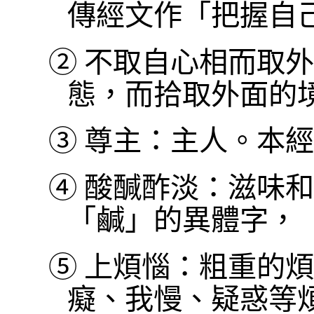
傳經文作「把握自
②
不取自心相而取外
態，而拾取外面的
③
尊主：主人。本經
④
酸醎酢淡：滋味和
「鹹」的異體字，
⑤
上煩惱：粗重的煩
癡、我慢、疑惑等