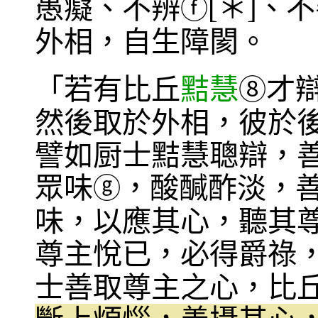
愚癡、不辨
[＊]、
ⓕ
外相，自生障閡。
「若有比丘
黠慧
才
⑧
然後取於外相，彼於
譬如厨士黠慧聰辯，
眾味
，酸醎酢淡，
ⓖ
味，以應其心，聽其
尊主悅已，必得爵祿
士善取尊主之心，比