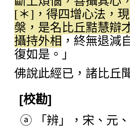
斷上煩惱，善攝其心
[＊]，得四增心法，
槃，是名比丘黠慧辯
攝持外相
，終無退減
復如是。」
佛說此經已，諸比丘
[校勘]
ⓐ
「辨」，宋、元、