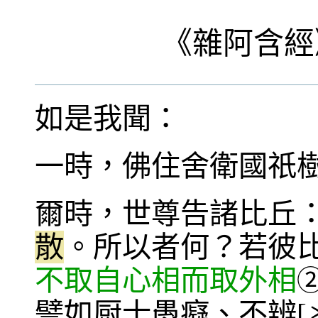
《
雜阿含經
如是我聞：
一時，佛住舍衛國祇
爾時，世尊告諸比丘
散
。所以者何？若彼
不取自心相而取外相
譬如厨士愚癡、不辨[