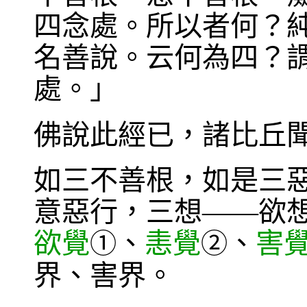
四念處。所以者何？
名善說。云何為四？
處。」
佛說此經已，諸比丘
如三不善根，如是三
意惡行，三想——欲
欲覺
、
恚覺
、
害
①
②
界、害界。