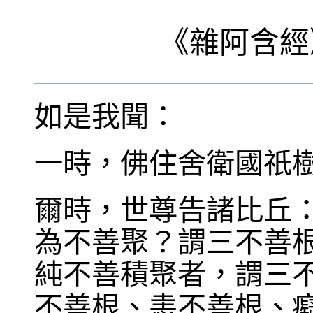
《
雜阿含經
如是我聞：
一時，佛住舍衛國祇
爾時，世尊告諸比丘
為不善聚？謂三不善
純不善積聚者，謂三
不善根、恚不善根、