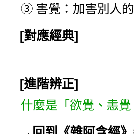
③
害覺：加害別人的
[對應經典]
[進階辨正]
什麼是「欲覺、恚覺
→
回到《雜阿含經》