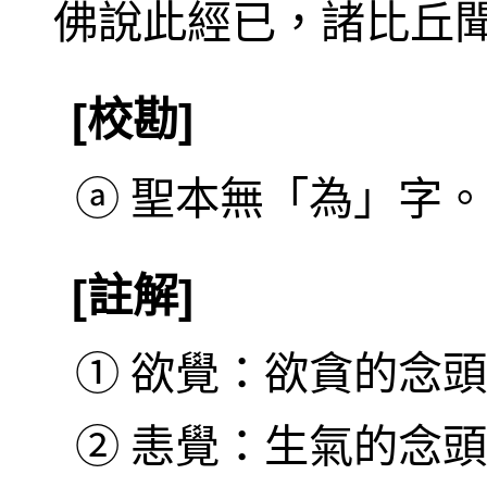
佛說此經已，諸比丘
[校勘]
ⓐ
聖本無「為」字。
[註解]
①
欲覺：欲貪的念頭
②
恚覺：生氣的念頭