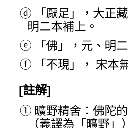
ⓓ
「厭足」，大正藏
明二本補上。
ⓔ
「佛」，元、明二
ⓕ
「不現」， 宋本
[註解]
①
曠野精舍：佛陀的
（義譯為「曠野」