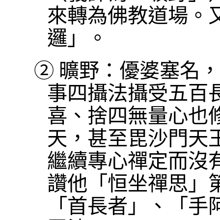
來轉為佛教道場。
邏」。
②
曠野：優婆塞名，
事四攝法攝受五百
喜、捨四無量心也
天，甚至毘沙門天
繼續專心禪定而沒
讚他「恒坐禪思」
「首長者」、「手