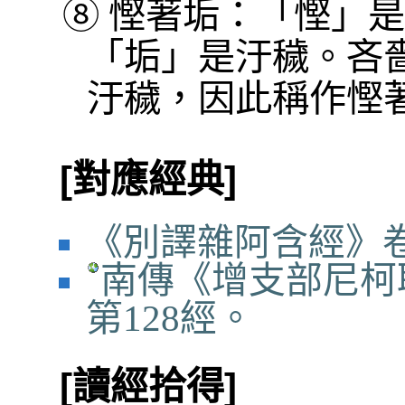
⑧
慳著垢：「慳」是
「垢」是汙穢。吝
汙穢，因此稱作慳
[對應經典]
《別譯雜阿含經》卷
南傳《增支部尼柯
第128經。
[讀經拾得]