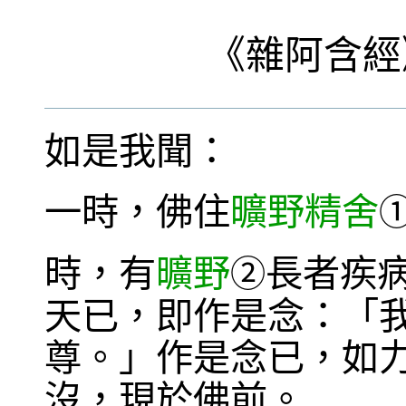
《
雜阿含經
如是我聞：
一時，佛住
曠野精舍
時，有
曠野
長者疾
②
天已，即作是念：「
尊。」作是念已，如力
沒，現於佛前。