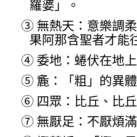
羅婆」。
③
無熱天：意樂調柔
果阿那含聖者才能
④
委地：蜷伏在地上
⑤
麁：「粗」的異體
⑥
四眾：比丘、比丘
⑦
無厭足：不厭煩滿