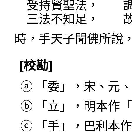
受持賢聖法， 
三法不知足， 故
時，手天子聞佛所說
[校勘]
ⓐ
「委」，宋、元、
ⓑ
「立」，明本作「
ⓒ
「手」，巴利本作 Ha