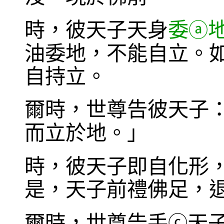
時，彼天子天身
委
ⓐ
油委地，不能自立。
自持立。
爾時，世尊告彼天子
而立於地。」
時，彼天子即自化形
是，天子前禮佛足，
爾時，世尊告手
天
ⓒ