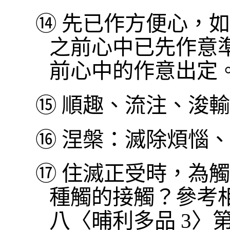
⑭
先已作方便心，如
之前心中已先作意
前心中的作意出定
⑮
順趣、流注、浚輸
⑯
涅槃：滅除煩惱、
⑰
住滅正受時，為觸
種觸的接觸？參考
八〈晡利多品 3〉