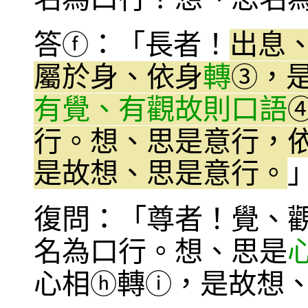
答
：「長者！
出息
ⓕ
屬於身、依身
轉
，
③
有覺、有觀故則口語
行。想、思是意行，
是故想、思是意行。
復問：「尊者！覺、
名為口行。想、思是
心相
轉
，是故想
ⓗ
ⓘ