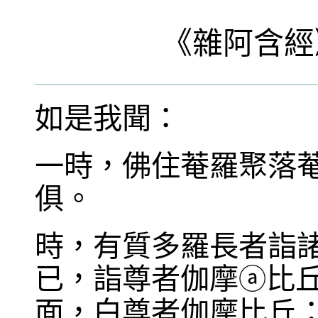
《
雜阿含經
如是我聞：
一時，佛住菴羅聚落
俱。
時，有質多羅長者詣
已，詣尊者伽摩
比
ⓐ
面，白尊者伽摩比丘