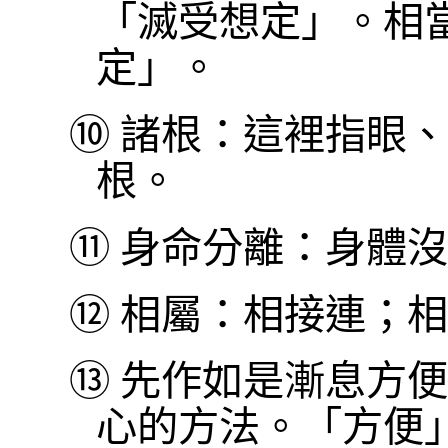
「滅受想定」。相
定」。
⑩
諸根：這裡指眼、
根。
⑪
身命分離：身體沒
⑫
相屬：相接連；相
⑬
先作如是漸息方便
心的方法。「方便