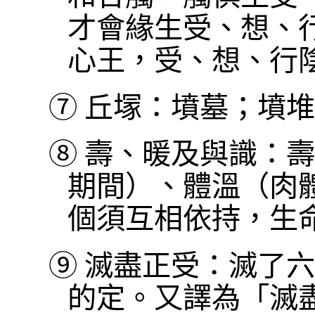
才會緣生受、想、
心王，受、想、行
⑦
丘塜：墳墓；墳堆
⑧
壽、暖及與識：壽
期間）、體溫（肉
個須互相依持，生
⑨
滅盡正受：滅了六
的定。又譯為「滅