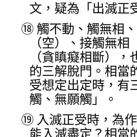
文，疑為「出滅正
⑱
觸不動、觸無相、
（空）、接觸無相
（貪瞋癡相斷），也
的三解脫門。相當
受想定出定時，有
觸、無願觸」。
⑲
入滅正受時，為作
能入滅盡定？相當