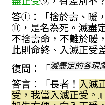
盡正受
，有差別不
⑨
答
：「捨於壽、暖
ⓛ
，是名為死。滅盡
⑪
不捨壽命，不離於暖
此則命終、入滅正受
滅盡定的各現
復問：「
答言：「長者！
入滅
受，我當入滅正受。