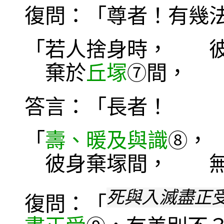
復問：「尊者！有幾
「若人捨身時， 
棄於
丘塜
間， 
⑦
答言：「長者！
「
壽、暖及與識
，
⑧
彼身棄塜間， 無
死與入滅盡正
復問：「