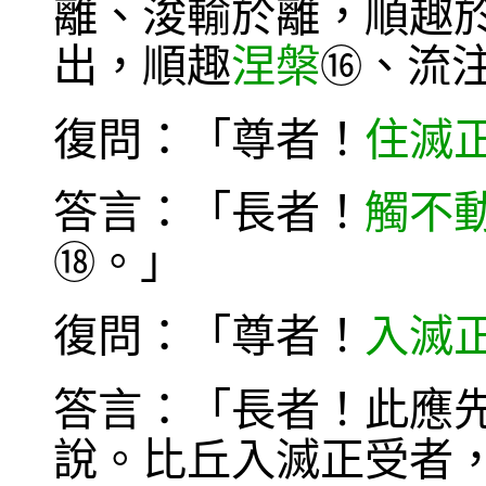
離、浚輸於離，順趣於
出，順趣
涅槃
、流注
⑯
復問：「尊者！
住滅
答言：「長者！
觸不
。」
⑱
復問：「尊者！
入滅
答言：「長者！此應
說。比丘入滅正受者