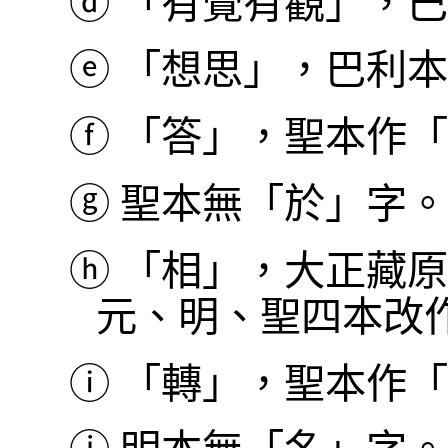
ⓓ
「有覺有觀」，巴利本作
ⓔ
「想思」，巴利本作 Sa
ⓕ
「答」，聖本作「
ⓖ
聖本無「於」字。[
ⓗ
「相」，大正藏原
元、明、聖四本改
ⓘ
「轉」，聖本作「