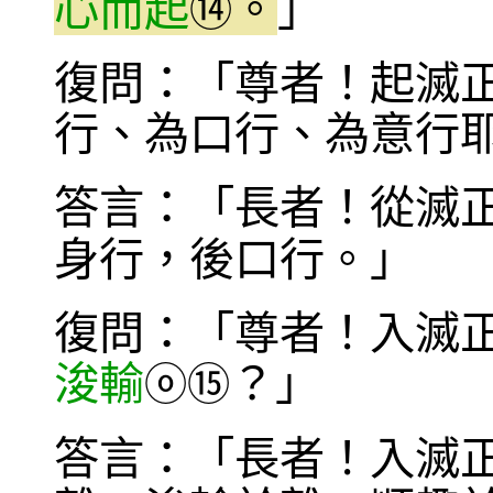
心而起
。
」
⑭
復問：「尊者！起滅
行、為口行、為意行
答言：「長者！從滅
身行，後口行。」
復問：「尊者！入滅
浚輸
？」
ⓞ
⑮
答言：「長者！入滅