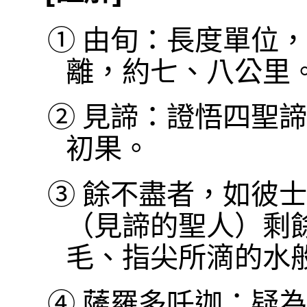
①
由旬：長度單位，
離，約七、八公里
②
見諦：證悟四聖諦
初果。
③
餘不盡者，如彼士
（見諦的聖人）剩
毛、指尖所滴的水
④
薩羅多吒迦：疑為