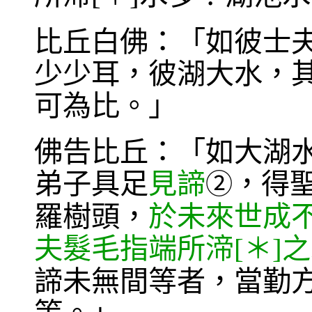
比丘白佛：「如彼士夫
少少耳，彼湖大水，
可為比。」
佛告比丘：「如大湖
弟子具足
見諦
，得
②
羅樹頭，
於未來世成
夫髮毛指端所渧[＊]
諦未無間等者，當勤