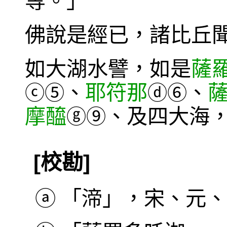
等。」
佛說是經已，諸比丘
如大湖水譬，如是
薩
、
耶符那
、
ⓒ
⑤
ⓓ
⑥
摩醯
、及四大海
ⓖ
⑨
[校勘]
ⓐ
「渧」，宋、元、