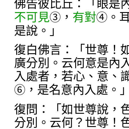
佛告彼比丘：「眼是
不可見
，
有對
。
③
④
是說。」
復白佛言：「世尊！
廣分別。云何意是內
入處者，若心、意、
，是名意內入處。
⑥
復問：「如世尊說，
分別。云何？世尊！