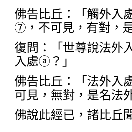
佛告比丘：「觸外入
，不可見，有對，
⑦
復問：「世尊說法外
入處
？」
ⓐ
佛告比丘：「法外入
可見，無對，是名法
佛說此經已，諸比丘