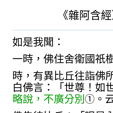
《
雜阿含經
如是我聞：
一時，佛住舍衛國祇
時，有異比丘往詣佛
白佛言：「世尊！如
略說，不廣分別
。
①