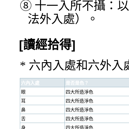
⑧
十一入所不攝：以
法外入處）。
[讀經拾得]
* 六內入處和六外
六內入處
是否是色？
眼
四大所造淨色
耳
四大所造淨色
鼻
四大所造淨色
舌
四大所造淨色
身
四大所造淨色