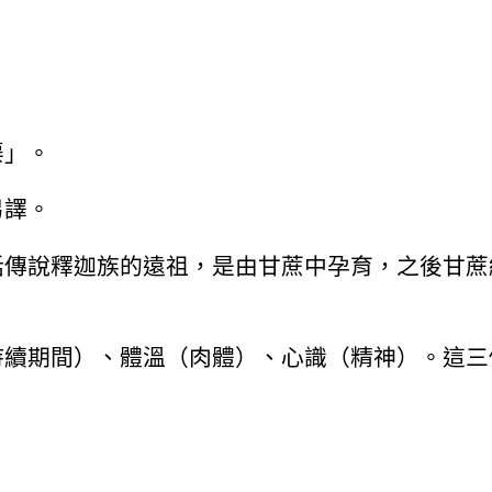
渠」。
另譯。
話傳說釋迦族的遠祖，是由甘蔗中孕育，之後甘蔗
持續期間）、體溫（肉體）、心識（精神）。這三