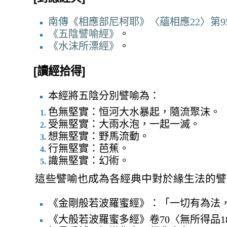
南傳《相應部尼柯耶》〈蘊相應22〉第9
《五陰譬喻經》
。
《水沫所漂經》
。
[讀經拾得]
本經將五陰分別譬喻為：
色無堅實：恒河大水暴起，隨流聚沫。
受無堅實：大雨水泡，一起一滅。
想無堅實：野馬流動。
行無堅實：芭蕉。
識無堅實：幻術。
這些譬喻也成為各經典中對於緣生法的譬
《金剛般若波羅蜜經》：「一切有為法
《大般若波羅蜜多經》卷70〈無所得品