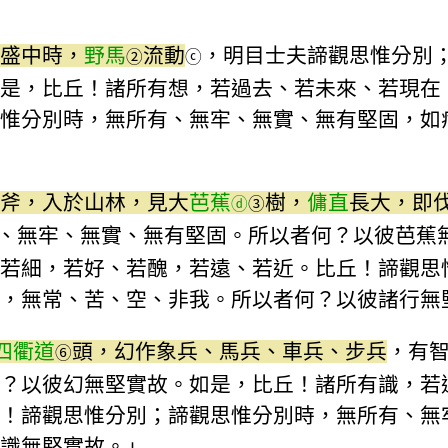
盛中時，
野馬
流動
，明目士夫諦觀思惟分別
②
ⓒ
是，比丘！諸所有想，若過去、若未來、若現在
惟分別時，無所有、無牢、無實、無有堅固，如
斧，入於山林，見大
芭蕉
樹，
傭直
長大，即
ⓓ
③
、無牢、無實、無有堅固。所以者何？以彼芭蕉
若細，若好、若醜，若遠、若近。比丘！諦觀思
，無常、苦、空、非我。所以者何？以彼諸行無
四衢道
頭，幻作象兵、馬兵、車兵、步兵
，有
⑥
？以彼幻無堅實故。如是，比丘！諸所有識，若
！諦觀思惟分別；諦觀思惟分別時，無所有、無
識無堅實故。」