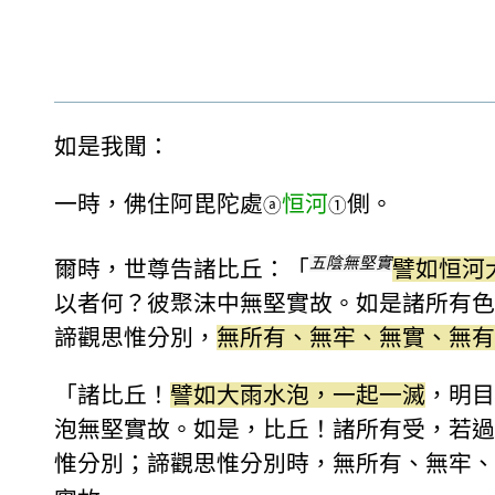
如是我聞：
一時，佛住阿毘陀處
恒河
側。
ⓐ
①
五陰無堅實
爾時，世尊告諸比丘：「
譬如恒河
以者何？彼聚沫中無堅實故。如是諸所有色
諦觀思惟分別，
無所有、無牢、無實、無有
「諸比丘！
譬如大雨水泡，一起一滅
，明目
泡無堅實故。如是，比丘！諸所有受，若過
惟分別；諦觀思惟分別時，無所有、無牢、