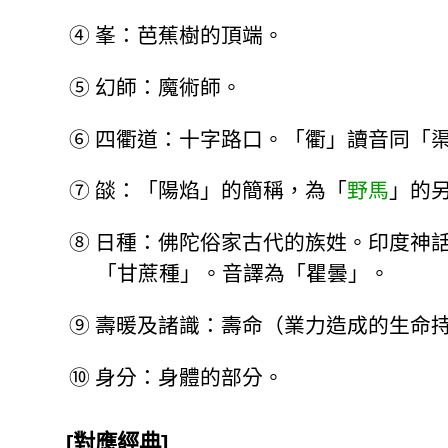
④
峯：芭蕉樹的頂端。
⑤
幻師：魔術師。
⑥
四衢道：十字路口。「衢」讀音同「
⑦
燄：「陽焰」的簡稱，為「
野馬
」的
⑧
日種：佛陀俗家古代的族姓。印度神
「甘蔗種」。音譯為「瞿曇」。
⑨
壽暖及諸識：壽命（業力造成的生命
⑩
身分：身體的部分。
[對應經典]