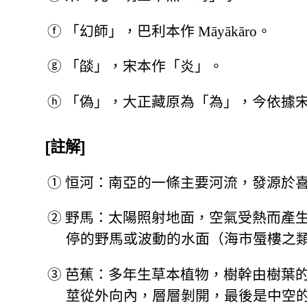
ⓕ
「幻師」，巴利本作 Māyākāro。
ⓖ
「燄」，宋本作「炎」。
ⓗ
「偽」，大正藏原為「為」，今依據
[註解]
①
恒河：南亞的一條主要河流，發源於
②
野馬：太陽照射地面，空氣受熱而產
停的野馬或波動的水面（海市蜃樓之
③
芭蕉：多年生草本植物，樹幹由樹葉
莖從外向內，層層剝開，最後是中空