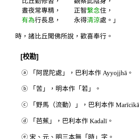
比丘勤修習， 觀察此陰身，
晝夜常專精， 正智
繫念
住，
有為
行長息， 永得
清涼
處。」
時，諸比丘聞佛所說，歡喜奉行。
[校勘]
ⓐ
「阿毘陀處」，巴利本作 Ayyojjhā。
ⓑ
「苦」，明本作「若」。
ⓒ
「野馬（流動）」，巴利本作 Marīcik
ⓓ
「芭蕉」，巴利本作 Kadalī。
ⓔ
宋、元、明三本無「時」字。