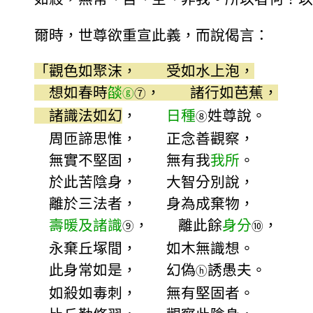
爾時，世尊欲重宣此義，而說偈言：
「觀色如聚沫， 受如水上泡，
想如春時
燄
， 諸行如芭蕉，
ⓖ
⑦
諸識法如幻
，
日種
姓尊說。
⑧
周匝諦思惟， 正念善觀察，
無實不堅固， 無有我
我所
。
於此苦陰身， 大智分別說，
離於三法者， 身為成棄物，
壽暖及諸識
， 離此餘
身分
，
⑨
⑩
永棄丘塚間， 如木無識想。
此身常如是， 幻偽
誘愚夫。
ⓗ
如殺如毒刺， 無有堅固者。