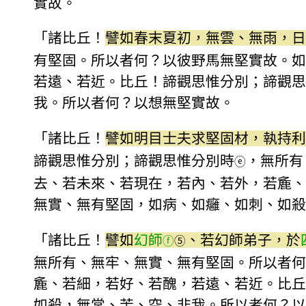
實故。
「諸比丘！
譬如春末夏初，無雲、無雨，日
有堅固。所以者何？以彼野馬無堅實故。如
若遠、若近。比丘！諦觀思惟分別；諦觀思
我。所以者何？以想無堅實故。
「諸比丘！
譬如明目士夫求堅固材，執持利
諦觀思惟分別；諦觀思惟分別時
，無所有
ⓔ
去、若未來、若現在，若內、若外，若麁、
無實、無有堅固，如病、如癰、如刺、如殺
「諸比丘！
譬如
幻師
、若幻師弟子，於
ⓕ
⑤
無所有、無牢、無實、無有堅固。所以者何
麁、若細，若好、若醜，若遠、若近。比丘
如殺，無常、苦、空、非我。所以者何？以