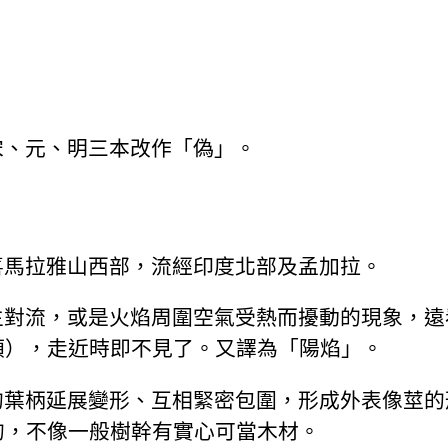
宋、元、明三本改作「偽」。
喜馬拉雅山西部，流經印度北部及孟加拉。
生對流，或是火焰周圍空氣受熱而擾動的現象，遠
類），走近時即不見了。又譯為「陽焰」。
的葉柄延展變形、互相緊密包圍，形成外表像莖的
的，不像一般樹幹有實心可當木材。