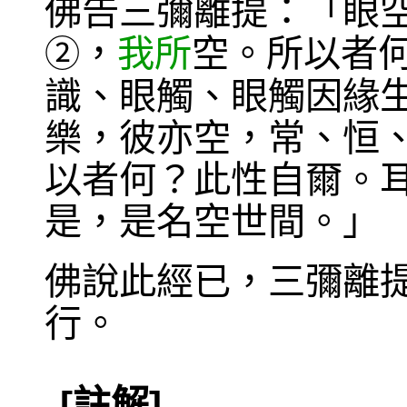
佛告三彌離提：「眼
，
我所
空。所以者
②
識、眼觸、眼觸因緣
樂，彼亦空，常、恒
以者何？此性自爾。
是，是名空世間。」
佛說此經已，三彌離
行。
[註解]