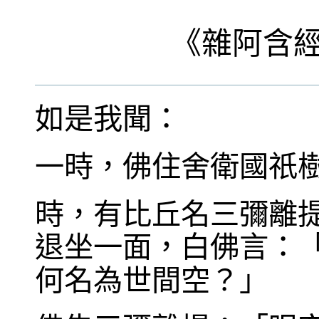
《
雜阿含
如是我聞：
一時，佛住舍衛國祇
時，有比丘名三彌離
退坐一面，白佛言：
何名為世間空？」