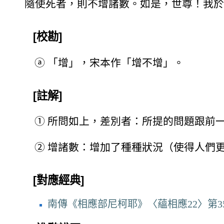
隨使死者，則不增諸數。如是，世尊！我於
[校勘]
ⓐ
「增」，宋本作「增不增」。
[註解]
①
所問如上，差別者：所提的問題跟前
②
增諸數：增加了種種狀況（使得人們
[對應經典]
南傳《相應部尼柯耶》〈蘊相應22〉第35