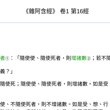
《
雜阿含經》
卷1
第16經
者
：「隨使使、隨使死者，則
增諸數
；若不
①
②
義？」
隨使死；隨使使、隨使死者，則增諸數。如是受
使、不隨使死者，則不增諸數。如是受、想、行