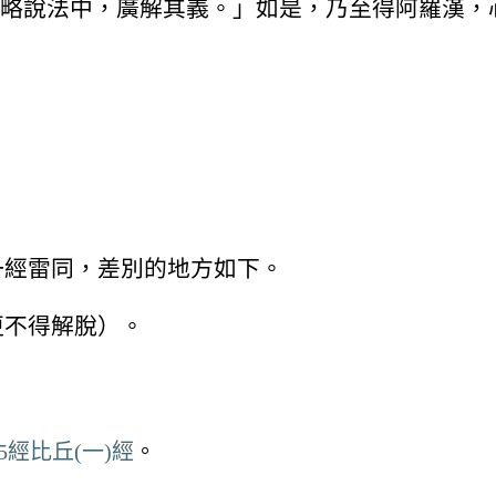
略說法中，廣解其義。」如是，乃至得阿羅漢，
一經雷同，差別的地方如下。
更不得解脫）。
經比丘(一)經
。