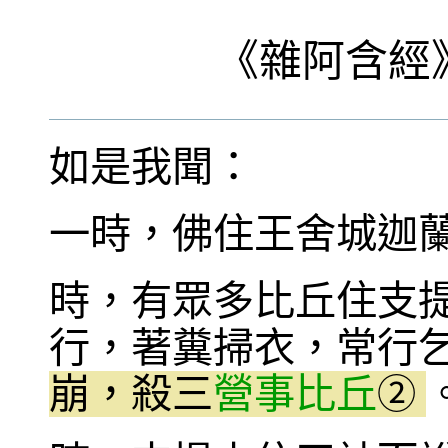
《
雜阿含經
如是我聞：
一時，佛住王舍城迦
時，有眾多比丘住支
行，著糞掃衣，常行
崩，殺三
營事比丘
②