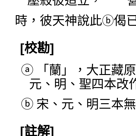
壓殺彼造立， 營
時，彼天神說此
偈
ⓑ
[校勘]
ⓐ
「蘭」，大正藏原
元、明、聖四本改
ⓑ
宋、元、明三本無
[註解]