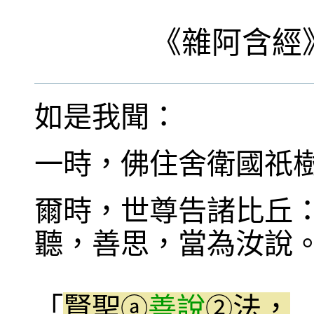
《
雜阿含經
如是我聞：
一時，佛住舍衛國祇
爾時，世尊告諸比丘
聽，善思，當為汝說
「
賢聖
善說
法，
ⓐ
②