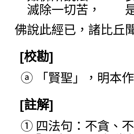
滅除一切苦， 是
佛說此經已，諸比丘
[校勘]
ⓐ
「賢聖」，明本作
[註解]
①
四法句：不貪、不