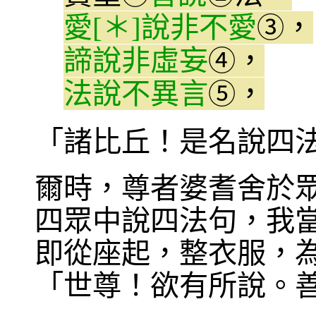
愛[＊]說非不愛
，
③
諦說非虛妄
，
是
④
法說不異言
，
是
⑤
「諸比丘！是名說四
爾時，尊者婆耆舍於
四眾中說四法句，我
即從座起，整衣服，
「世尊！欲有所說。