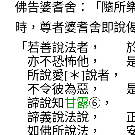
佛告婆耆舍：「隨所
時，尊者婆耆舍即說
「若善說法者， 於
亦不恐怖他， 是
所說愛[＊]說者，
不令彼為惡， 是則
諦說知
甘露
， 
⑥
諦義說法說， 正
如佛所說法， 安