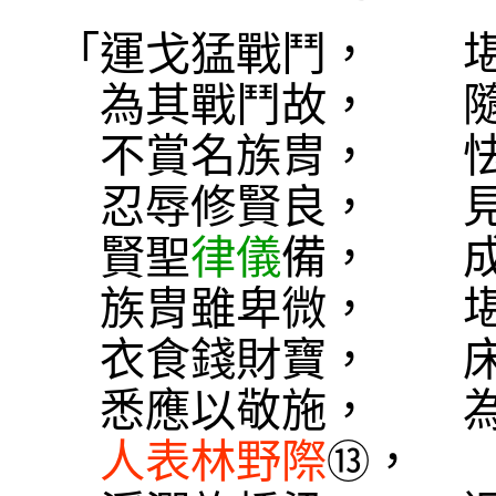
「運戈猛戰鬥， 堪
為其戰鬥故， 隨
不賞名族胄， 怯
忍辱修賢良， 見
賢聖
律儀
備， 成
族胄雖卑微， 堪
衣食錢財寶， 床
悉應以敬施， 為
人表林野際
， 
⑬