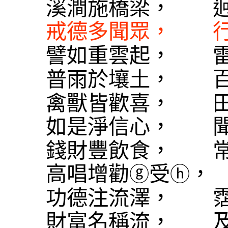
溪澗施橋梁， 迥
戒德多聞眾， 行
譬如重雲起， 雷
普雨於壤土， 百
禽獸皆歡喜， 田
如是淨信心， 聞
錢財豐飲食， 常
高唱增勸
受
，
ⓖ
ⓗ
功德注流澤， 
財富名稱流， 及