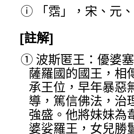
ⓘ
「霑」，宋、元、
[註解]
①
波斯匿王：優婆塞
薩羅國的國王，相
承王位，早年暴惡
導，篤信佛法，治
強盛。他將妹妹為
婆娑羅王，女兒勝