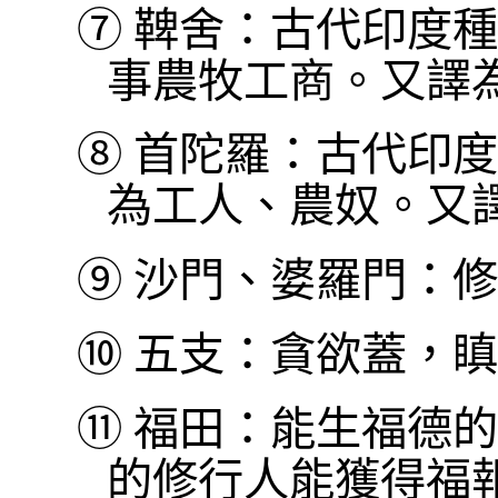
⑦
鞞舍：古代印度種
事農牧工商。又譯
⑧
首陀羅：古代印度
為工人、農奴。又
⑨
沙門、婆羅門：修
⑩
五支：貪欲蓋，瞋
⑪
福田：能生福德的
的修行人能獲得福