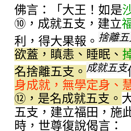
佛言：「大王！如是
，成就五支，建立
⑩
捨離五
利，得大果報。
欲蓋，瞋恚、睡眠、
成就五支
名捨離五支。
身成就，無學定身、
，是名成就五支。
⑫
五支，建立福田，施
時，世尊復說偈言：