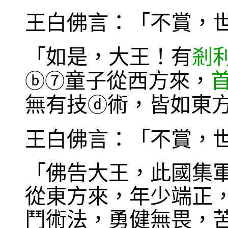
王白佛言：「不賞，
「如是，大王！有
剎
童子從西方來，
ⓑ
⑦
無有技
術，皆如東
ⓓ
王白佛言：「不賞，
「佛告大王，此國集
從東方來，年少端正
鬥術法，勇健無畏，