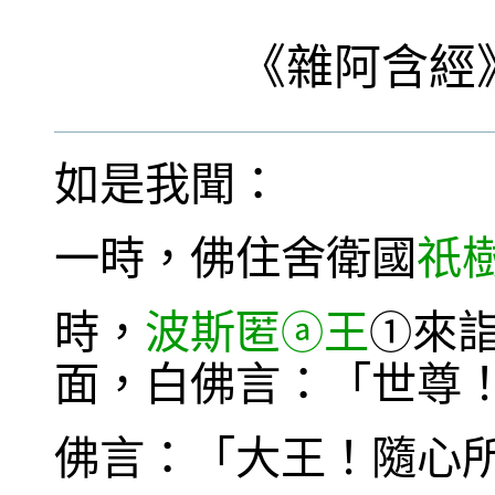
《
雜阿含經
如是我聞：
一時，佛住舍衛國
祇
時，
波斯匿
王
來
ⓐ
①
面，白佛言：「世尊
佛言：「大王！隨心