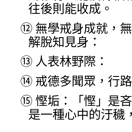
往後則能收成。
⑫
無學戒身成就，無
解脫知見身：
⑬
人表林野際：
⑭
戒德多聞眾，行路
⑮
慳垢：「慳」是吝
是一種心中的汙穢