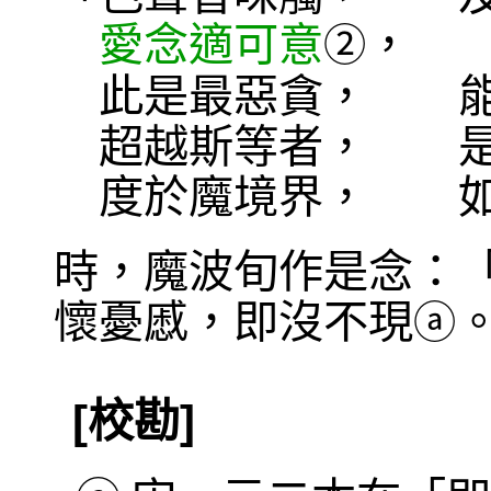
愛念適可意
， 
②
此是最惡貪， 能
超越斯等者， 是
度於魔境界， 如
時，魔波旬作是念：
懷憂慼，即沒不現
ⓐ
[校勘]