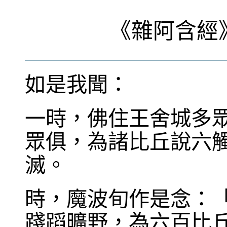
《
雜阿含經
如是我聞：
一時，佛住王舍城多
眾俱，為諸比丘說六
滅。
時，魔波旬作是念：
踐蹈曠野，為六百比