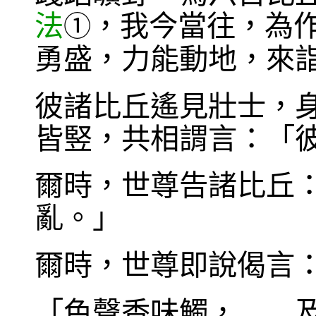
法
，我今當往，為
①
勇盛，力能動地，來
彼諸比丘遙見壯士，
皆竪，共相謂言：「
爾時，世尊告諸比丘
亂。」
爾時，世尊即說偈言
「色聲香味觸， 及