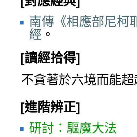
[對應經典]
南傳《相應部尼柯耶
經
。
[讀經拾得]
不貪著於六境而能超
[進階辨正]
研討：驅魔大法