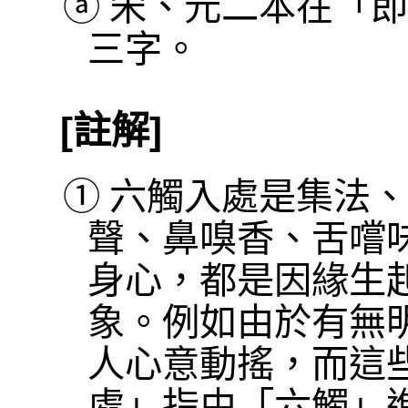
ⓐ
宋、元二本在「即
三字。
[註解]
①
六觸入處是集法、
聲、鼻嗅香、舌嚐
身心，都是因緣生
象。例如由於有無
人心意動搖，而這
處」指由「六觸」