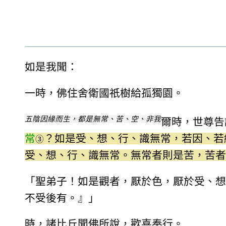
如是我聞：
一時，佛住舍衛國祇樹給孤獨園。
五陰因緣而生，都是無常、苦、空、非我
爾時，世尊告
常
？如是受、想、行、識無常，若因、若
③
受、想、行、識無常。無常者則是苦，苦者
「聖弟子！如是觀者，厭於色，厭於受、想
不受後有。』」
時，諸比丘聞佛所說，歡喜奉行。