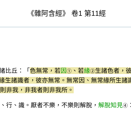
《
雜阿含經》
卷1
第11經
諸比丘：「
色無常，若
因
、若
緣
生諸色者，
①
②
緣生諸識者，彼亦無常。無常因、無常緣所生諸
則非我，非我者則非我所。
、行、識。厭者不樂，不樂則解脫，
解脫知見
④