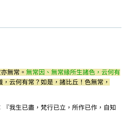
彼亦無常。
無常因、無常緣所生諸色，云何有
識，云何有常？如是，諸比丘！色無常，
：『我生已盡，梵行已立，所作已作，自知