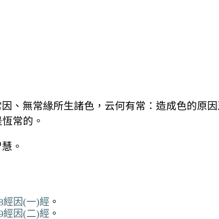
常因、無常緣所生諸色，云何有常：造成色的原因
是恆常的。
智慧。
經因(一)經
。
經因(二)經
。