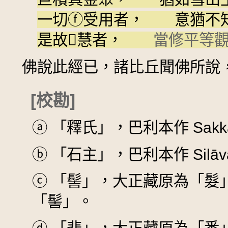
一切
ⓕ
受用者， 意猶不
是故𭶑慧者，
當修平等
佛說此經已，諸比丘聞佛所說
[校勘]
ⓐ
「釋氏」，巴利本作 Sakk
ⓑ
「石主」，巴利本作 Silāva
ⓒ
「髻」，大正藏原為「髮
「髻」。