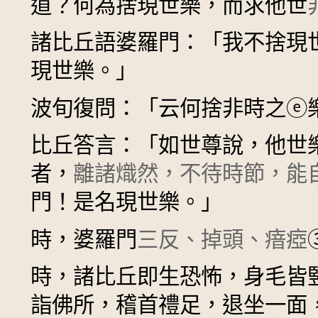
道？何為捨現世樂，而求他世
諸比丘語婆羅門：「我不捨現
現世樂。」
波旬復問：「云何捨非時之
ⓔ
比丘答言：「如世尊說，他世
者，
離諸熾然，不待時節，能
門！是名現世樂。」
時，婆羅門
三反、掉頭、瘖瘂
時，諸比丘即生恐怖，身毛皆
詣佛所，稽首禮足，退坐一面