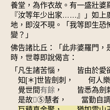
養堂，為作衣故。有一盛壯婆
『汝等年少出家……』」如上
地，即沒不現。「我等即生恐
變？」
佛告諸比丘：「此非婆羅門，
時，世尊即說偈言：
「凡生諸苦惱， 皆由於愛
知[＊]世皆劍刺， 何人樂
覺世間
有餘
， 皆悉為劍
是故
𭶑
⑤
慧者， 當勤自調
巨積真金聚， 猶如雪山