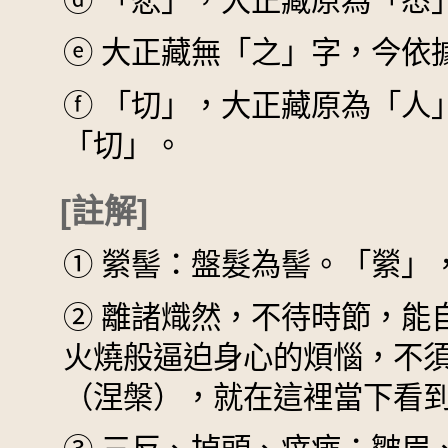
ⓓ
「悲」，大正藏原為「悉
ⓔ
大正藏無「之」字，今依
ⓕ
「切」，大正藏原為「人
「切」。
[註解]
①
縈髻：盤髮為髻。「縈」
②
離諸熾然，不待時節，能
火燒般逼迫身心的煩惱，不
（涅槃），就在這裡當下看