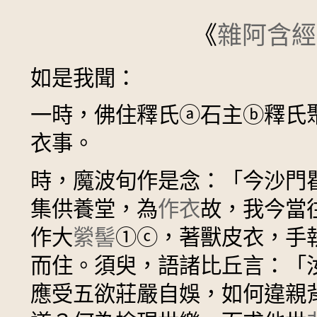
《
雜阿含經
如是我聞：
一時，佛住釋氏
ⓐ
石主
ⓑ
釋氏
衣事。
時，魔波旬作是念：「今沙門
集供養堂，為
作衣
故，我今當
作大
縈髻
①
ⓒ
，著獸皮衣，手
而住。須臾，語諸比丘言：「
應受五欲莊嚴自娛，如何違親