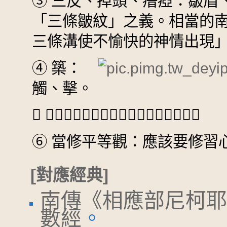
③
三反、掉頭、瘖瘂：皺眉
「三條皺紋」之義。相當的
三條溝使不愉快的神情出現
④
築：
觸、擊。
⑤
𭶑：同「黠」，聰明。讀音同「狹」。
⑥
當修平等觀：應該要修習
[對應經典]
南傳《相應部尼柯耶
數經
。