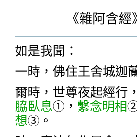
《
雜阿含經
如是我聞：
一時，佛住王舍城迦
爾時，世尊夜起經行
脇臥息
，
繫念明相
①
想
。
③