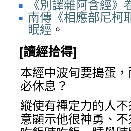
《別譯雜阿含經》卷
南傳《相應部尼柯耶
眠經
。
[讀經拾得]
本經中波旬要搗蛋，
必休息？
縱使有禪定力的人不
意顯示他很神勇、不