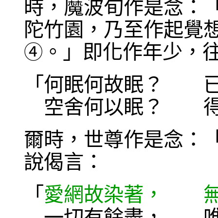
時，魔波旬作是念：
陀竹園，乃至作起覺
。」即化作年少，
④
「何眠何故眠？ 已
空舍何以眠？ 得
爾時，世尊作是念：
說偈言：
「
愛網故染著， 
一切有餘盡， 唯