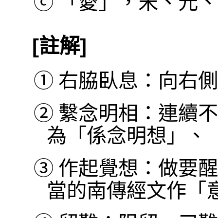
ⓒ
「愛」，宋、元、
[註解]
①
右脇臥息：向右側
②
繫念明相：連續不
為「係念明想」、
③
作起覺想：做要醒
當的南傳經文作「