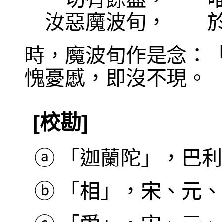
汝惡魔波旬， 於
時，魔波旬作是念：
愧憂慼，即沒不現。
[校勘]
ⓐ
「迦蘭陀」，巴利本作
ⓑ
「相」，宋、元、