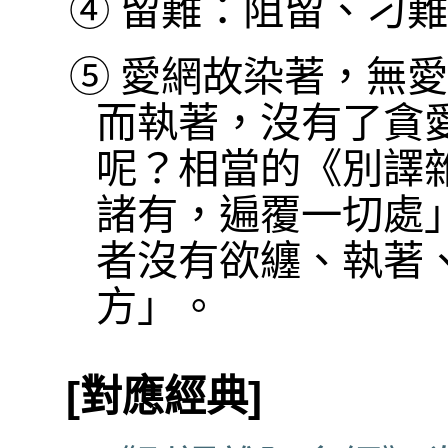
④
留難：阻留、刁難
⑤
愛網故染著，無愛
而執著，沒有了貪
呢？相當的《別譯
諸有，遍覆一切處
者沒有欲纏、執著
方」。
[對應經典]