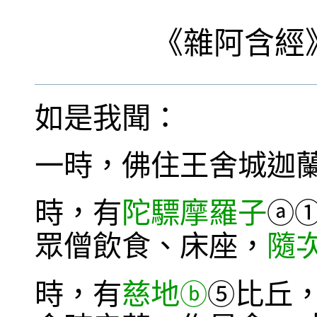
《
雜阿含經
如是我聞：
一時，佛住王舍城迦
時，有
陀驃摩羅子
ⓐ
眾僧飲食、床座，
隨
時，有
慈地
比丘
ⓑ
⑤