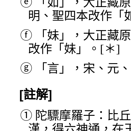
ⓔ
「如」，大正藏原
明、聖四本改作「
ⓕ
「妹」，大正藏原
改作「妹」。[＊]
ⓖ
「言」，宋、元、
[註解]
①
陀驃摩羅子：比丘
漢，得六神通，在