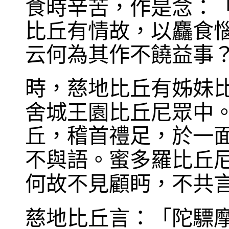
食時辛苦，作是念：
比丘有情故，以麤食
云何為其作不饒益事
時，慈地比丘有姊妹
舍城王園比丘尼眾中
丘，稽首禮足，於一
不與語。蜜多羅比丘
何故不見顧眄，不共
慈地比丘言：「陀驃