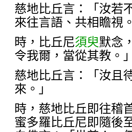
慈地比丘言：「汝若
來往言語、共相瞻視
時，比丘尼
須臾
默念
令我爾，當從其教。
慈地比丘言：「汝且
來。」
時，慈地比丘即往稽
蜜多羅比丘尼即隨後