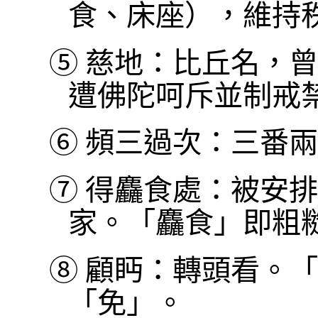
食、床座），維持
⑤
慈地：比丘名，曾
遭佛陀呵斥並制戒
⑥
頻三過次：三番兩
⑦
得麤食處：被安排
家。「麤食」即粗
⑧
顧眄：轉頭看。「
「免」。