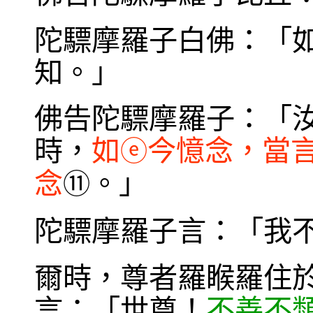
陀驃摩羅子白佛：「
知。」
佛告陀驃摩羅子：「
時，
如
今憶念，當
ⓔ
念
。」
⑪
陀驃摩羅子言：「我
爾時，尊者羅睺羅住
言：「世尊！
不善不