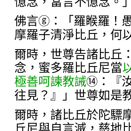
憶念，當言不憶念。
佛言
：「羅睺羅！
ⓖ
摩羅子清淨比丘，何
爾時，世尊告諸比丘
念，蜜多羅比丘尼當
極善呵諫教誡
：『
⑭
往見？』」世尊如是
爾時，諸比丘於陀驃
丘尼與自言滅，慈地