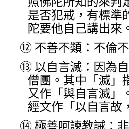
照佛陀所知的來判
是否犯戒，有標準
陀要他自己講出來
⑫
不善不類：不倫不
⑬
以自言滅：因為自
僧團。其中「滅」
又作「與自言滅」
經文作「以自言故
⑭
極善呵諫教誡：非