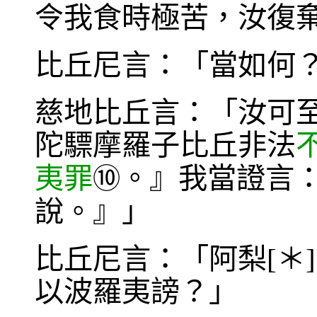
令我食時極苦，汝復
比丘尼言：「當如何
慈地比丘言：「汝可
陀驃摩羅子比丘非法
夷罪
。』我當證言
⑩
說。』」
比丘尼言：「阿梨[＊
以波羅夷謗？」