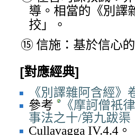
導。相當的《別譯
挍」。
⑮
信施：基於信心的
[對應經典]
《別譯雜阿含經》卷
參考
《摩訶僧衹
事法之十/第九跋渠
Cullavagga IV.4.4。