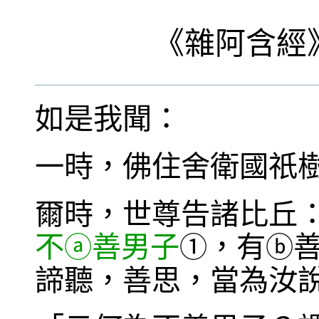
《
雜阿含經
如是我聞：
一時，佛住舍衛國祇
爾時，世尊告諸比丘
不
善男子
，有
ⓐ
①
ⓑ
諦聽，善思，當為汝