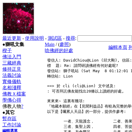
最近更新
-
使用說明
-
測試區
-
搜尋
:
●獅吼文集
Main
/ (
參照
)
編輯本頁
楔子
唸佛經的好處
佛法入門
 發信人: DavidChiou@Lion (邱大剛), 信區: 
三藏經典
 標  題: Re: 請問研讀佛經有何好處呢?

修持正見
 發信站: 獅子吼站 (Sat May  8 01:12:01 1
法義討論
 轉信站: Lion

實修儀軌
 ==> 於 cli (cli@Lion) 文中述及:

名相淺釋
 : 可否拜託佛友能找出20條以上讀經的好處,

佛教Ｘ檔案
學佛心得
 來來來~ 這裏有幾項:

佛教人物
?
 『地藏本願經』在【見聞利益品】有較為完整的舉例
 以下是【囑累人天品】的一部分，提供作參考:

●其它
暫存區
        一者、天龍護念，        二者、善果
工作討論
        三者、集聖上因，        四者、菩提
編輯選單
        五者、衣食豐足，        六者、疾疫