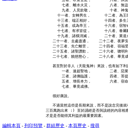
        七者、離水火災，        八者、無盜
        九者、人見欽敬，        十者、神鬼
      十一者、女轉男生，      十二者、為王
      十三者、端正相好，      十四者、多生
      十五者、或為帝王，      十六者、宿智
      十七者、有求皆從，      十八者、眷屬
      十九者、諸橫消滅，      二十者、業道
    二十一者、去處盡通，    二十二者、夜夢安
    二十三者、先亡離苦，    二十四者、宿福受
    二十五者、諸聖讚歎，    二十六者、聰明利
    二十七者、饒慈愍心，    二十八者、畢竟成
    甚至對於非人（天龍鬼神）來說，也有如下利益
        一者、速超聖地，        二者、惡業
        三者、諸佛臨護，        四者、菩提
        五者、增長本力，        六者、宿命
        七者、畢竟成佛。

    很好康說。

    不過當然這些是長期來說，而不是說念完後就有
 三百萬跑出來 :) 至於誦經是否與該經的內容相應
編輯本頁
-
列印預覽
-
群組歷史
-
本頁歷史
-
搜尋