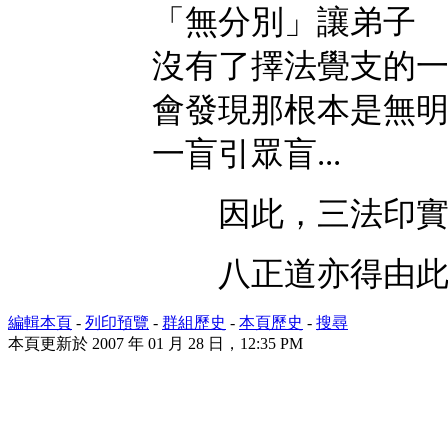
「無分別」讓弟子
沒有了擇法覺支的
會發現那根本是無
一盲引眾盲...
因此，三法印實
八正道亦得由此
編輯本頁
-
列印預覽
-
群組歷史
-
本頁歷史
-
搜尋
本頁更新於 2007 年 01 月 28 日，12:35 PM