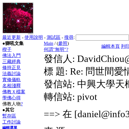
最近更新
-
使用說明
-
測試區
-
搜尋
:
●獅吼文集
Main
/ (
參照
)
編輯本頁
列
楔子
何謂"無明"?
佛法入門
發信人: DavidChiou@p
三藏經典
修持正見
標 題: Re: 問世
法義討論
實修儀軌
發信站: 中興大學天樞資訊網 
名相淺釋
佛教Ｘ檔案
轉信站: pivot
學佛心得
佛教人物
?
●其它
==> 在 [daniel@info
暫存區
工作討論
編輯選單