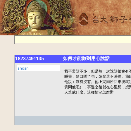
如何才能做到用心說話
18237491135
shosn
我平常話不多，但是每一次說話都會有
睡覺，隨口問了句︰怎麼還不睡覺。我
他說︰沒有沒有。他上完廁所回來後就
質問他吧），事過之後就在心里想，想
人造成什麼。這種情況怎麼辦