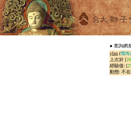
● 查詢網友 -
yfan
(
懺悔
上次於 [
2
經驗值: [
2
動態: 不在
        