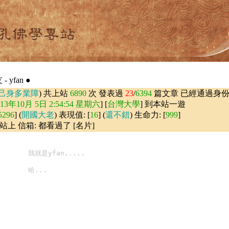
 yfan ●
己身多業障
) 共上站
6890
次 發表過
23
/
6394
篇文章 已經通過身
013年10月 5日 2:54:54 星期六
] [
台灣大學
] 到本站一遊
5296
] (
開國大老
) 表現值: [
16
] (
還不錯
) 生命力: [
999
]
站上 信箱: 都看過了 [名片]
        我就是yfan.....
