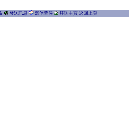
友
發送訊息
寫信問候
拜訪主頁
返回上頁