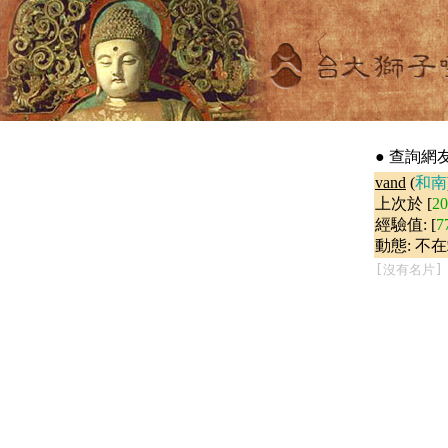
● 查詢網友 -
vand
(
和南
上次於 [
2
經驗值: [
7
動態: 不在
[沒有名片]