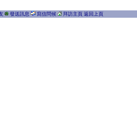
友
發送訊息
寫信問候
拜訪主頁
返回上頁