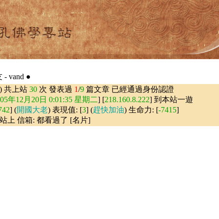
 vand ●
) 共上站
30
次 發表過
1
/
9
篇文章 已經通過身份認證
005年12月20日 0:01:35 星期二
] [
218.160.8.222
] 到本站一遊
742
] (
開國大老
) 表現值: [
3
] (
趕快加油
) 生命力: [
-7415
]
站上 信箱: 都看過了 [名片]