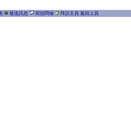
友
發送訊息
寫信問候
拜訪主頁
返回上頁