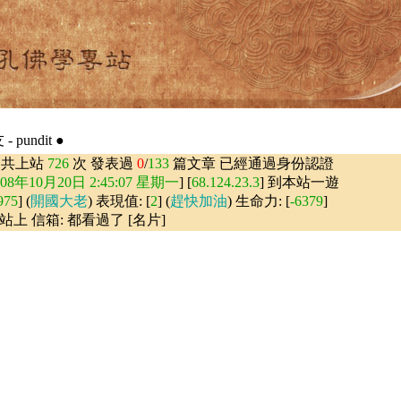
 pundit ●
) 共上站
726
次 發表過
0
/
133
篇文章 已經通過身份認證
008年10月20日 2:45:07 星期一
] [
68.124.23.3
] 到本站一遊
975
] (
開國大老
) 表現值: [
2
] (
趕快加油
) 生命力: [
-6379
]
站上 信箱: 都看過了 [名片]