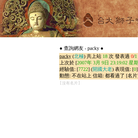
● 查詢網友 - packy ●
packy
(
北極
) 共上站
18
次 發表過
0
/
1
上次於 [
2007年 3月 9日 23:19:02 星
經驗值: [
7722
] (
開國大老
) 表現值: [
0
]
動態: 不在站上 信箱: 都看過了 [名片
[沒有名片]