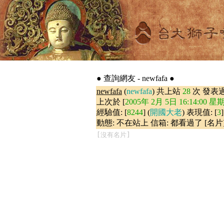
● 查詢網友 - newfafa ●
newfafa
(
newfafa
) 共上站
28
次 發表
上次於 [
2005年 2月 5日 16:14:00 星
經驗值: [
8244
] (
開國大老
) 表現值: [
3
]
動態: 不在站上 信箱: 都看過了 [名片
[沒有名片]