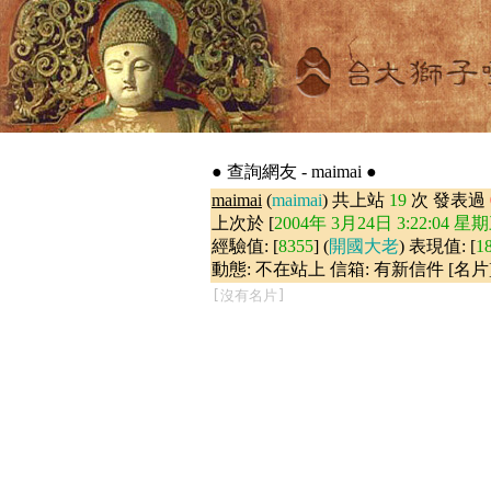
● 查詢網友 - maimai ●
maimai
(
maimai
) 共上站
19
次 發表過
上次於 [
2004年 3月24日 3:22:04 星
經驗值: [
8355
] (
開國大老
) 表現值: [
1
動態: 不在站上 信箱: 有新信件 [名片
[沒有名片]