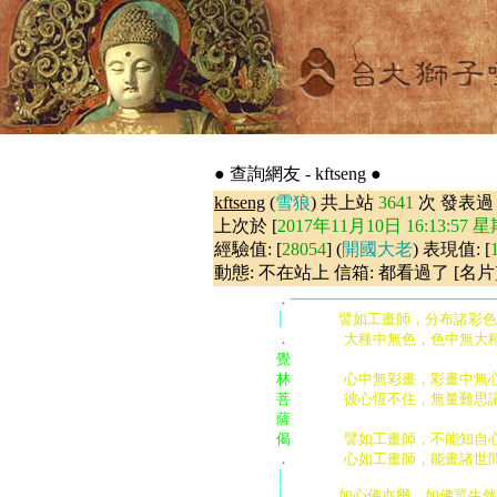
● 查詢網友 - kftseng ●
kftseng
(
雪狼
) 共上站
3641
次 發表
上次於 [
2017年11月10日 16:13:57 
經驗值: [
28054
] (
開國大老
) 表現值: [
動態: 不在站上 信箱: 都看過了 [名片
．
───────────────────────
│      
譬如工畫師，分布諸彩色
．      
大種中無色，色中無大種
覺                       
林      
心中無彩畫，彩畫中無心
菩      
彼心恆不住，無量難思議
薩                       
偈      
譬如工畫師，不能知自心
．      
心如工畫師，能畫諸世間
│                       
│      
如心佛亦爾，如佛眾生然