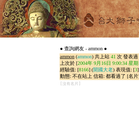
● 查詢網友 - ammon ●
ammon
(
ammon
) 共上站
41
次 發表
上次於 [
2004年 9月16日 9:00:34 星
經驗值: [
8166
] (
開國大老
) 表現值: [
3
]
動態: 不在站上 信箱: 都看過了 [名片
[沒有名片]