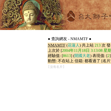
● 查詢網友 - NMAMTF ●
NMAMTF
(
花蓮人
) 共上站
213
次 
上次於 [
2004年11月18日 3:13:08 星
經驗值: [
8613
] (
開國大老
) 表現值: [
2
]
動態: 不在站上 信箱: 都看過了 [名片
[沒有名片]