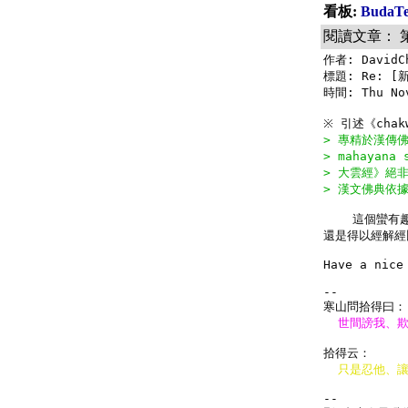
看板:
Buda
閱讀文章： 
作者: DavidC
標題: Re: 
時間: Thu Nov
> 專精於漢傳佛
> mahaya
> 大雲經》絕
> 漢文佛典依
    這個蠻
還是得以經解經
Have a nice 
--

--
