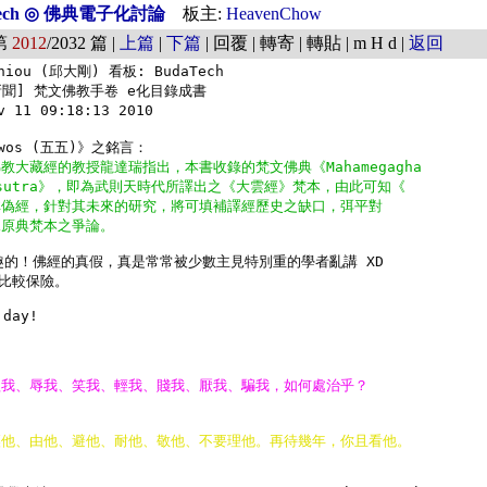
Tech ◎ 佛典電子化討論
板主:
HeavenChow
第
2012
/2032 篇 |
上篇
|
下篇
| 回覆 | 轉寄 | 轉貼 | m H d |
返回
hiou (邱大剛) 看板: BudaTech

[新聞] 梵文佛教手卷 e化目錄成書

 11 09:18:13 2010

教大藏經的教授龍達瑞指出，本書收錄的梵文佛典《Mahamegagha
na sutra》，即為武則天時代所譯出之《大雲經》梵本，由此可知《
非偽經，針對其未來的研究，將可填補譯經歷史之缺口，弭平對
據原典梵本之爭論。
有趣的！佛經的真假，真是常常被少數主見特別重的學者亂講 XD

比較保險。

day!
