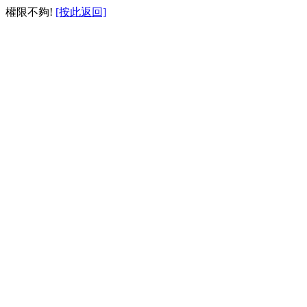
權限不夠!
[按此返回]