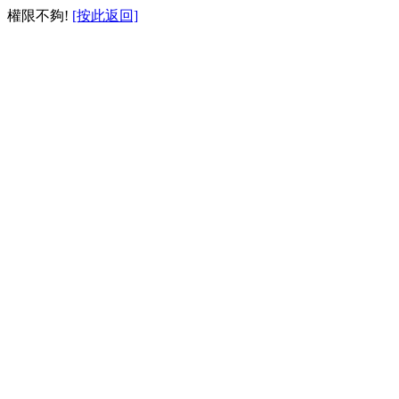
權限不夠!
[按此返回]