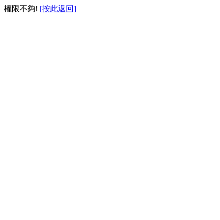
權限不夠!
[按此返回]