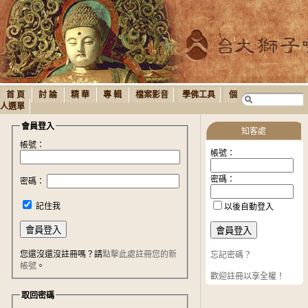
首 頁
討 論
精 華
專 輯
檔案影音
學佛工具
個
人選單
會員登入
知客處
帳號：
帳號：
密碼：
密碼：
記住我
以後自動登入
您還沒還沒註冊嗎？請
點擊此處註冊您的新
忘記密碼？
帳號
。
歡迎註冊以享全權！
取回密碼