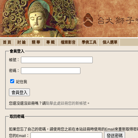
首 頁
討 論
精 華
專 輯
檔案影音
學佛工具
個人選單
會員登入
帳號：
密碼：
記住我
您還沒還沒註冊嗎？請
點擊此處註冊您的新帳號
。
取回密碼
如果您忘了自己的密碼，請使用您之前在本站註冊時使用的Email來重新取得密
您的Email：