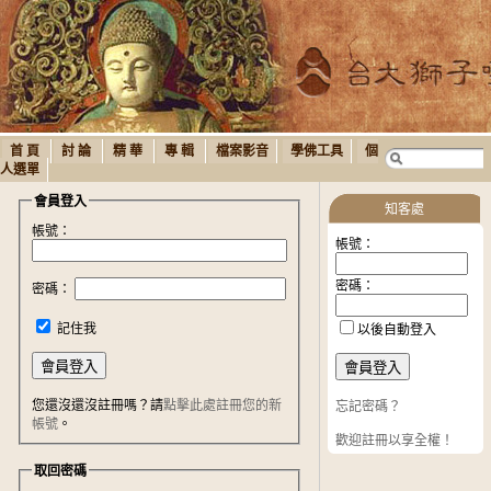
首 頁
討 論
精 華
專 輯
檔案影音
學佛工具
個
人選單
會員登入
知客處
帳號：
帳號：
密碼：
密碼：
記住我
以後自動登入
您還沒還沒註冊嗎？請
點擊此處註冊您的新
忘記密碼？
帳號
。
歡迎註冊以享全權！
取回密碼