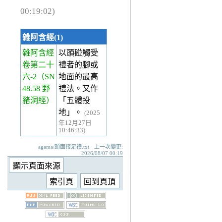
00:19:02)
雜阿含經(1)
雜阿含經
以頭碰觸受
卷第二十
禮者的腳或
六-2
（SN
地面的最高
48.58 野
禮法。又作
豬洞經）
「五體投
地」。
(2025
年12月27日
10:46:33)
agama/頭面接足禮.txt · 上一次變更:
2026/08/07 00:19