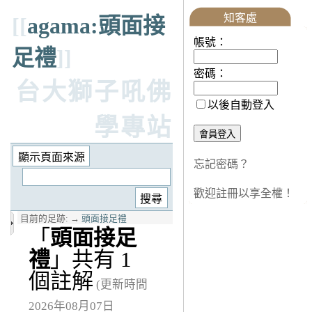
知客處
[[
agama:頭面接
帳號：
足禮
]]
密碼：
台大獅子吼佛
以後自動登入
學專站
忘記密碼？
歡迎註冊以享全權！
目前的足跡:
→
頭面接足禮
「
頭面接足
禮
」共有 1
個註解
(更新時間
2026年08月07日