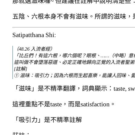
那就選滋味囉~ 但建議在註解中說明清楚些
五陰、六根本身不會有滋味。所謂的滋味，
Satipatthana Shi:
（48.26 入流者經）
「比丘們！有這六根，哪六個呢？眼根、……（中略）意
這叫做不會墮落惡道、必定正確地歸向正覺的入流者聖弟
[註解]
① 滋味：吸引力；因為六根而生起喜樂，能讓人回味、
「滋味」是不精準翻譯，詞典顯示：taste, sweetness, 
這裡重點不是taste，而是satisfaction。
「吸引力」是不精準註解