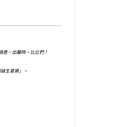
禍患、出離時，比丘們！
因緣生喜樂」。