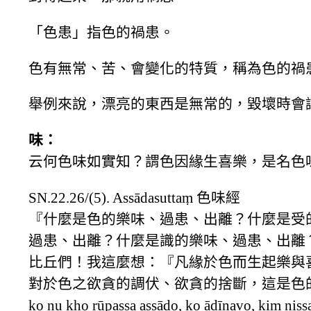
「色患」指色的禍患。
色有無常、苦、會變化的特質，稱為色的禍
舉例來說，漂亮的東西是無常的，毀壞時會
味：
云何色味如實知？謂色因緣生喜樂，是名色
SN.22.26/(5). Assādasuttaṃ 色味經
『什麼是色的樂味、過患、出離？什麼是受
過患、出離？什麼是識的樂味、過患、出離
比丘們！我這麼想：『凡緣於色而生起樂與
對於色之欲貪的調伏、欲貪的捨斷，這是色
ko nu kho rūpassa assādo, ko ādīnavo, kiṃ nis