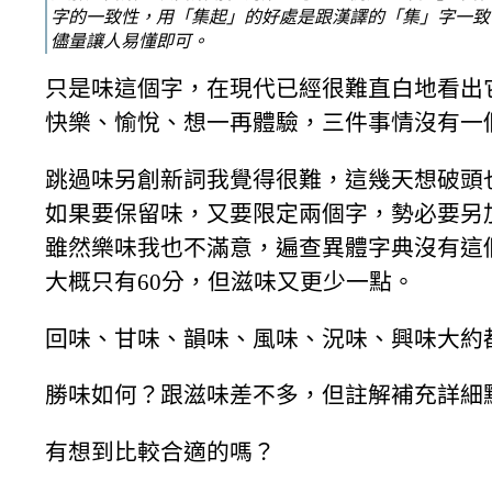
字的一致性，用「集起」的好處是跟漢譯的「集」字一致
儘量讓人易懂即可。
只是味這個字，在現代已經很難直白地看出
快樂、愉悅、想一再體驗，三件事情沒有一
跳過味另創新詞我覺得很難，這幾天想破頭
如果要保留味，又要限定兩個字，勢必要另
雖然樂味我也不滿意，遍查異體字典沒有這
大概只有60分，但滋味又更少一點。
回味、甘味、韻味、風味、況味、興味大約都
勝味如何？跟滋味差不多，但註解補充詳細
有想到比較合適的嗎？