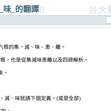
ado_味_的翻譯
]]
台大
經，講六根的集、滅、味、患、離。
、捨五根，也是從集滅味患離以及四諦解析。
來。
、滅、味就請下個定義。(或是全部)