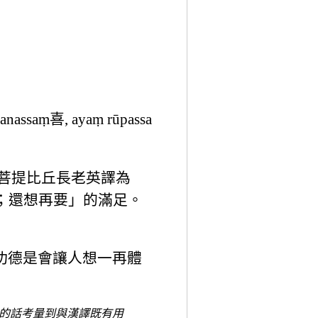
anassaṃ喜, ayaṃ rūpassa
)，菩提比丘長老英譯為
回味黏著；還想再要」的滿足。
它的功德是會讓人想一再體
的話考量到與漢譯既有用