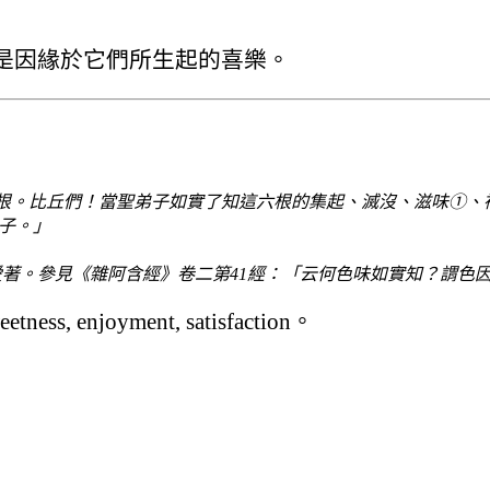
：
是因緣於它們所生起的喜樂。
根。比丘們！當聖弟子如實了知這六根的集起、滅沒、滋味①、
子。」
愛著。參見《雜阿含經》卷二第41經：「云何色味如實知？謂色
enjoyment, satisfaction。