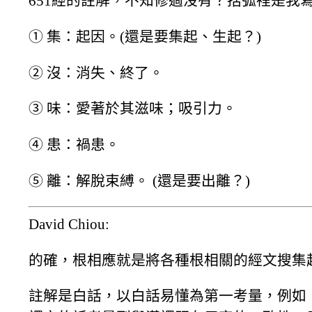
651經的註解，不知修過沒有？括弧裡是我
① 集：起因。(還是要集起、生起？)
② 沒：消失、終了。
③ 味：愛著於其滋味；吸引力。
④ 患：禍患。
⑤ 離：解脫束縛。 (還是要出離？)
David Chiou:
的確，根相應就是將各種根相關的經文搜集
註解是白話，以白話易懂為第一考量，例如