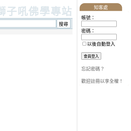
知客處
獅子吼佛學專站
帳號：
密碼：
以後自動登入
忘記密碼？
歡迎註冊以享全權！