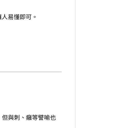
讓人易懂即可。
，但與刺、癰等譬喻也