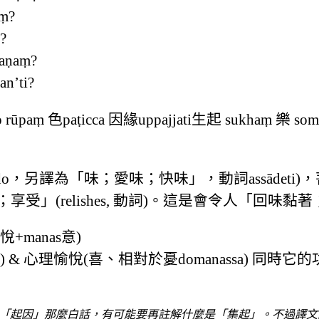
aṃ?
?
raṇaṃ?
an’ti?
kho rūpaṃ 色paṭicca 因緣uppajjati生起 sukhaṃ 樂 som
o，另譯為「味；愛味；快味」，動詞assādeti
，「品嘗；享受」(relishes, 動詞)。這是會令人「
悅+manas意)
 & 心理愉悅(喜、相對於憂domanassa) 同時
「起因」那麼白話，有可能要再註解什麼是「集起」。不過譯文