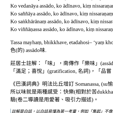
Ko vedanāya assādo, ko ādīnavo, kiṃ nissaraṇ
Ko saññāya assādo, ko ādīnavo, kiṃ nissaraṇaṃ
Ko saṅkhārānaṃ assādo, ko ādīnavo, kiṃ nissa
Ko viññāṇassa assādo, ko ādīnavo, kiṃ nissaraṇ
Tassa mayhaṃ, bhikkhave, etadahosi– ‘yaṃ 
色(的) assādo味.
莊居士註解：「味」，南傳作「樂味」(assād
「滿足；喜悅」(gratification, 名詞)
《巴漢詞典》明法比丘增訂 Somanassa, (su愉
所以味就是兩種感受：快樂(相對於苦dukkha)
驗(卷二導讀是用愛著、吸引力描述)。
註解是白話，以白話易懂為第一考量，例如「集起」不像