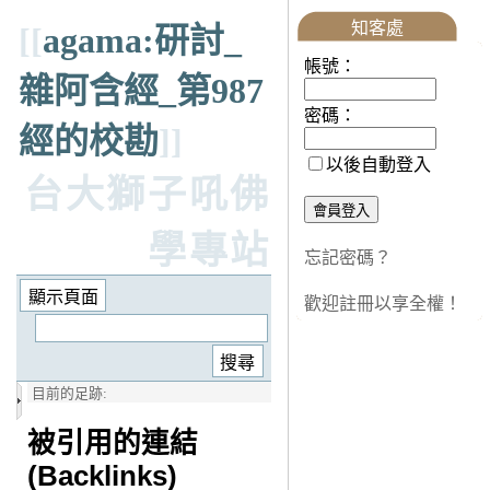
知客處
[[
agama:研討_
帳號：
雜阿含經_第987
密碼：
經的校勘
]]
以後自動登入
台大獅子吼佛
學專站
忘記密碼？
歡迎註冊以享全權！
目前的足跡:
被引用的連結
(Backlinks)