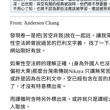
深、出世間、與空有關的經典被說時，他們將不想要聽
不用心了知，也將不認為那些法應該被學習、應該被熟
From: Anderson Chang
發現卷一是把[苦空非我]放在一起註。讓我
性空法師曾說過苦的巴利文字義， 找了一下
網站剛好有放。
如果性空法師的理解正確，(身為外國人也
偏袒大乘)那麼台灣南傳說Nikaya 只講無常
或許是因為在巴利文中，空已經包含在苦的
了，才沒有特意標出來。
而譯雜阿含時另外標出來，或許就只是譯經
人取捨。