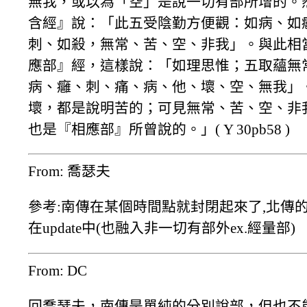
無我，或以為「空」是說一切有部所增的。
含經』說：「此五受陰勤方便觀：如病、如
刺、如殺，無常、苦、空、非我」。與此相
應部』經，這樣說：「如理思惟；五取蘊無
病、癰、刺、痛、病、他、壞、空、無我」
壞，都是說明苦的；可見無常、苦、空、非
也是『相應部』所曾說的。」( Y 30pb58 )
From: 喬瑟夫
參考:南傳在某個時間點就封閉起來了,北傳
在update中(也融入非一切有部外ex.經量部)
From: DC
回喬瑟夫，南傳是單純的分別說部，但也不