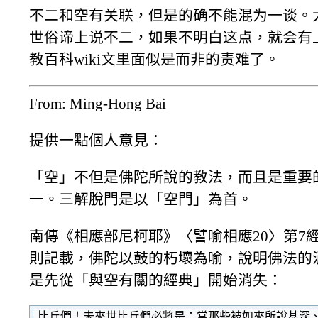
不二和空有关联，但是的确不能混为一谈。
世俗谛上说不二，如果不明白这点，就会有
教百科wiki文里面似是而非的责难了。
From: Ming-Hong Bai
提供一點個人意見：
「空」不但是佛陀所說的教法，而且是重要
一。三解脫門是以「空門」為首。
南傳《相應部尼柯耶》〈譬喻相應20〉第7
則記載，佛陀以鼓的朽壞為喻，說明佛法的
是先從「與空有關的經典」開始消失：
比丘們！未來世比丘們必將是：當那些被如來所說甚深