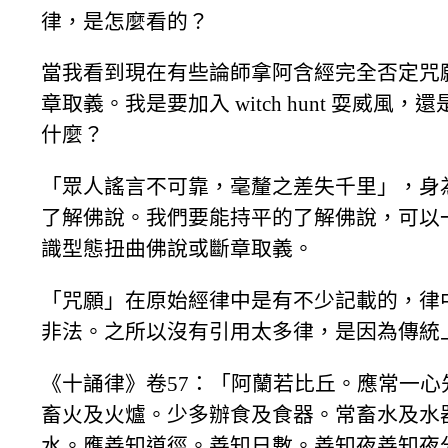
律，是怎麼看的？
當我看到現在有些論師拿阿含經完全否定咒
章取義。我是要加入 witch hunt 耍
什麼？
「眾人謠言不可靠，毫釐之差失千里」，身
了解佛說。我們要能持平的了解佛說，可以
識型態扭曲佛說或斷章取義。
「咒願」在原始經律中是有不少記載的，律
非法。之所以沒有引用太多律，是因為傳統
《十誦律》卷57：「阿蘭若比丘。應常一
畜火及火爐。少多辦食及食器。常畜水及水
水。應善知道徑。善知日數。善知夜善知夜