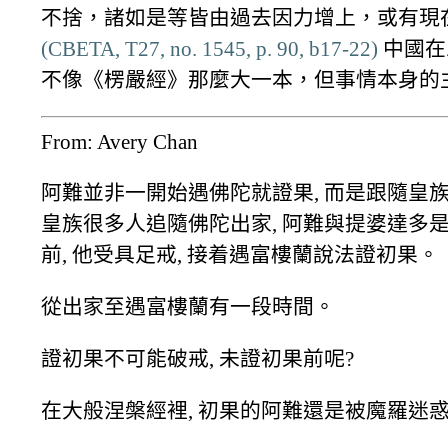
不捨，諸如是等皆由過去因力增上，或有現
(CBETA, T27, no. 1545, p. 90, b17-22)
中國在
不像《楞嚴經》那麼大一本，但事情本身的
From: Avery Chan
阿難並非一開始遇佛陀就證果, 而是跟隨皇族
皇族很多人追隨佛陀出家, 阿難與提婆達多是
前, 他受具足戒, 接着遇富樓蘭說法證初果。
從出家至遇富樓蘭有一段時間。
證初果不可能破戒, 未證初果前呢?
在大般涅槃經裡, 初果的阿難還是被魔羅迷