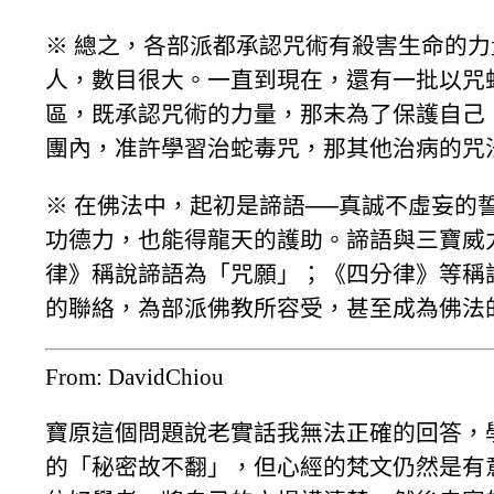
※ 總之，各部派都承認咒術有殺害生命的
人，數目很大。一直到現在，還有一批以咒
區，既承認咒術的力量，那末為了保護自己
團內，准許學習治蛇毒咒，那其他治病的咒
※ 在佛法中，起初是諦語──真誠不虛妄的
功德力，也能得龍天的護助。諦語與三寶威
律》稱說諦語為「咒願」；《四分律》等稱
的聯絡，為部派佛教所容受，甚至成為佛法
From: DavidChiou
寶原這個問題說老實話我無法正確的回答，
的「秘密故不翻」，但心經的梵文仍然是有