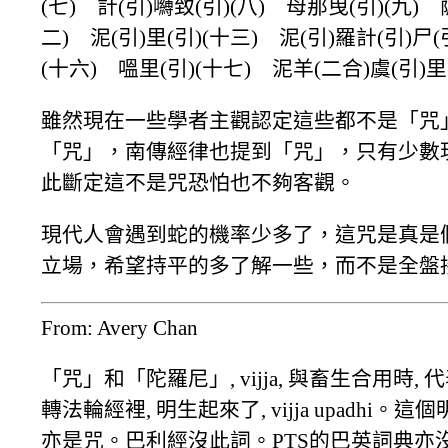
(七) 計(引)嚩致(引)(八) 母那曳(引)(九)
二) 泥(引)里(引)(十三) 泥(引)羅計(引)尸(
(十六) 嗢里(引)(十七) 泥羊(二合)虞(引)里
雖然現在一些學者主觀認定這些都不是「咒
「咒」，南傳經律也提到「咒」，只有少數
此斷定這不是咒恐怕也不夠客觀。
現代人會遇到蛇的機率少多了，這咒是真是
立場，希望持平的多了解一些，而不是全盤
From: Avery Chan
「咒」和「陀羅尼」, vijja, 與畜生合用時,
轉法輪經裡, 明生起來了, vijja upadhi。
亦是咒。巴利經沒此詞。PTS的巴英詞典亦