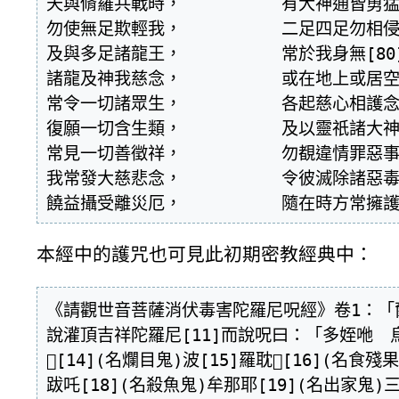
天與脩羅共戰時，  	有大神通皆勇猛。

勿使無足欺輕我，  	二足四足勿相侵，

及與多足諸龍王，  	常於我身無[80]惱觸。

諸龍及神我慈念，  	或在地上或居空，

常令一切諸眾生，  	各起慈心相護念。

復願一切含生類，  	及以靈祇諸大神，

常見一切善徵祥，  	勿覩違情罪惡事。

我常發大慈悲念，  	令彼滅除諸惡毒，

本經中的護咒也可見此初期密教經典中：
《請觀世音菩薩消伏毒害陀羅尼呪經》卷1：「
說灌頂吉祥陀羅尼[11]而說呪曰：「多姪咃　烏
𡌹[14](名爛目鬼)波[15]羅耽𡌹[16](
跋吒[18](名殺魚鬼)牟那耶[19](名出家鬼)