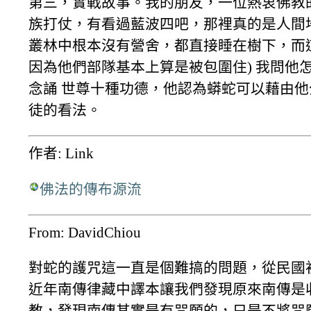
第三，實戰故事。我的朋友，一位熱衷佛教
族打仗，有看過藍波四吧，那裡真的是人間
叢林中根本沒有營舍，都直接睡在樹下，而
因為他們部隊基本上算是被包圍住) 我問他
念誦 世尊十種功德，他認為蟒蛇可以藉由
徒的看法。
作者: Link
佛法的傳布源流
From: DavidChiou
對蛇的護咒這一直是個難搞的問題，從民國
近年南傳律藏中譯本讓我們發現原來南傳是
教，發現南傳其實是有咒願的，只是不將咒