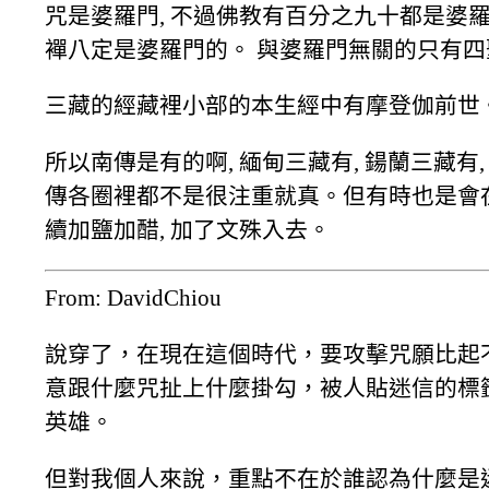
咒是婆羅門, 不過佛教有百分之九十都是婆羅門
襌八定是婆羅門的。 與婆羅門無關的只有四聖
三藏的經藏裡小部的本生經中有摩登伽前世
所以南傳是有的啊, 緬甸三藏有, 鍚蘭三藏有
傳各圈裡都不是很注重就真。但有時也是會
續加鹽加醋, 加了文殊入去。
From: DavidChiou
說穿了，在現在這個時代，要攻擊咒願比起
意跟什麼咒扯上什麼掛勾，被人貼迷信的標籤？w
英雄。
但對我個人來說，重點不在於誰認為什麼是