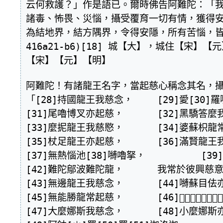
云何救護？」作是語已。爾時佛告阿難陀：「
諸毒、怖畏、災惱，攝受覆育一切有情，獲得
為結地界，結方隅界，令得安隱，所有苦惱，皆得消除。」(
416a21-b6)[18] 城【大】，城住【宋】【元
【宋】【元】【明】　

阿難陀！有諸龍王名字，當起慈心稱念其名，攝
「[28]持國龍王我慈念，  	[29]愛[30]羅嚩拏常起慈，

[31]尾嚕博叉亦起慈，  	[32]黑驕答麼我慈念，

[33]麼抳龍王我慈愍，  	[34]婆蘇枳龍常起慈，

[35]杖足龍王亦起慈，  	[36]滿賢龍王我慈念。

[37]無熱惱池[38]嚩嚕拏，  	[39]曼[40]娜洛迦[41]德叉迦，

[42]難陀鄔波難陀龍，  	我常於彼興慈意。

[43]無邊龍王我慈念，  	[44]嚩蘇目佉亦起慈，

[45]無能勝龍常起慈，  	[46]𡃃嚩龍王我慈念，

[47]大麼娜斯我慈念，  	[48]小麼娜斯亦起慈，
