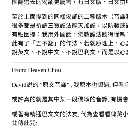
國翻過去的偈誦更厲害，有日文版、日文拼
至於上面提到的同樣偈誦的二種版本（音譯
很多都是祈請三寶護法龍天加護，以防範或
有點困擾：我用外國話，佛教護法聽得懂嗎
此有了「五不翻」的作法。若就原理上，心
說英文、不說中文、不說巴利文，而是以心
From: Heaven Chou
David說的 “原文音譯” , 我原本也想過, 但
或許真的就是其中某一段偈頌的音譯, 有機
或著有精通巴文文的法友, 代為查看看律藏小事
北傳此咒: