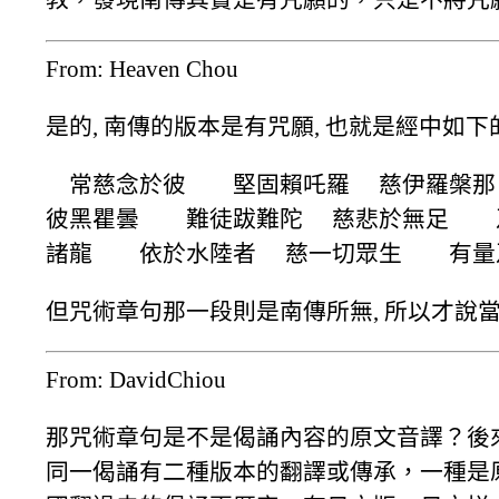
From: Heaven Chou
是的, 南傳的版本是有咒願, 也就是經中如下
常慈念於彼 堅固賴吒羅 慈伊羅槃那
彼黑瞿曇 難徒跋難陀 慈悲於無足 
諸龍 依於水陸者 慈一切眾生 有量
但咒術章句那一段則是南傳所無, 所以才說當
From: DavidChiou
那咒術章句是不是偈誦內容的原文音譯？後
同一偈誦有二種版本的翻譯或傳承，一種是