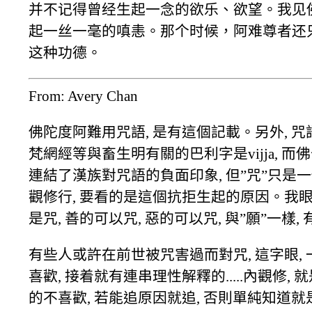
并不记得曾经生起一念的欲乐、欲望。我见
起一丝一毫的嗔恚。那个时候，阿难尊者还
这种功德。
From: Avery Chan
佛陀度阿難用咒語, 是有這個記載。另外, 咒
梵網經等與畜生明有關的巴利字是vijja, 而佛十號中
連結了漢族對咒語的負面印象, 但”咒”只是一
觀修行, 要看的是這個抗拒生起的原因。我眼看
是咒, 善的可以咒, 惡的可以咒, 與”願”一樣,
有些人或許在前世被咒害過而對咒, 這字眼,
喜歡, 接着就有連串理性解釋的.....內觀修
的不喜歡, 若能追原因就追, 否則單純知道就