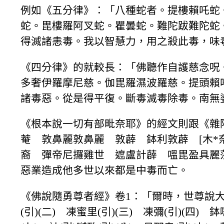
例如《五分律》：「八種蛇者。提樓賴吒蛇
蛇。毘樓羅阿叉蛇。瞿曇蛇。難陀跋難陀蛇
得滅諸恚毒。我以智慧力，用之殺此毒，味
《四分律》的就較長：「佛聽作自護慈念呪
多奢伊羅摩尼慈。伽毘羅濕波羅慈。提頭賴
諸毒惡。從是得平復。斷毒滅毒除毒。南無
《根本說一切有部毗奈耶》的經文則跟《雜
菴 敦鼻麗敦鼻麗 敦薜 鉢利敦薜 [木*奈
裔 彈帝尼攞雞世 遮盧計薜 嗢毘盈具麗
惡業造成他多世以來都是中毒而亡。
《佛說隨勇尊者經》卷1：「爾時，世尊說大明曰
(引)(二) 凍蜜里(引)(三) 凍彌(引)(四) 鉢