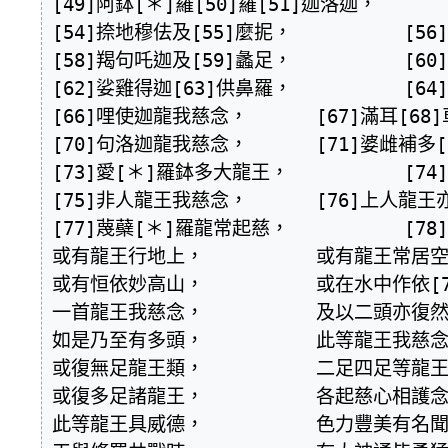
[49]阿鉢[＊]羅[50]羅[51]迦洛迦，  	[52]有財[53]沙彌龍王等，

[54]捺地穆佉及[55]麼抳，  	[56]白蓮華龍及[57]方主，

[58]羯句吒迦及[59]蠡足，  	[60]毛毯[61]馬勝等皆慈。

[62]娑雞得迦[63]供鼻羅，  	[64]針毛[65]臆行龍王等，

[66]哩使迦龍我慈念，  	[67]滿耳[68]車面亦[69]起慈，

[70]句洛迦龍我慈念，  	[71]婆雌補多[72]蘇難陀，

[73]愛[＊]羅鉢多大龍王，  	[74]濫畝洛迦我慈愍。

[75]非人龍王我慈念，  	[76]上人龍王亦復然，

[77]蔑蘗[＊]羅龍常起慈，  	[78]母呰隣那我慈念，

或有龍王行地上，  	或有龍王常居空，

或有恒依妙高山，  	或在水中作依[79]止，

一首龍王我慈念，  	及以二頭亦復然，

如是乃至有多頭，  	此等龍王我慈念。

或復無足龍王類，  	二足四足等龍王，

或復多足諸龍王，  	各起慈心相護念。

此等龍王具威德，  	色力豐美有名聞，
