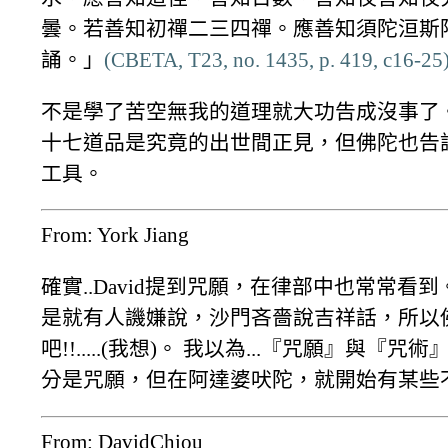
曇。若善知初禪二三四禪。應善知須陀洹斯
誦。」
(CBETA, T23, no. 1435, p. 419, c16-25
不是學了苦空無我的道理就大功告成沒事了
十七道品是究竟的出世間正見，但佛陀也告
工具。
From: York Jiang
確實..David提到咒願，在律部中也常常
是就有人譏嫌說，沙門吝嗇說吉祥話，所以
吧!!.....(我想)。 我以為...『咒願』與『
分是咒願，但在阿達婆吠陀，就開始有某些
From: DavidChiou