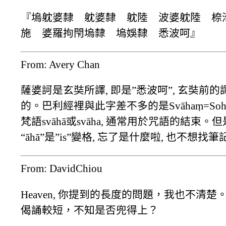
『塢躭婆隸 躭婆隸 躭陸 波婆躭陸 㮈
施 婆羅拘閇塢隸 塢娛隸 悉波呵』
From: Avery Chan
薩婆訶是玄奘所譯, 即是”悉波呵”, 玄奘前的譯
的。巴利經裡與此字差不多的是Svāhaṃ=Sohaṃ=so a
梵語svāhā或svāha, 通常用於咒語的結束。
“āhā”是”is”變格, 忘了是什麼啦, 也不想
From: DavidChiou
Heaven, 你提到的長度的問題，我也不
偈誦較短，不知是否兜得上？