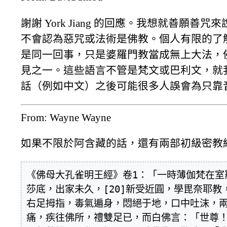
謝謝 York Jiang 的回應。我想就善
不會認為惡咒或法術是佛教。個人有限的了
是同一回事，只是婆羅門教當成無上大法，
見之一。這些語言不管是梵文或巴利文，就
話（例如中文）之後可能很多人誤會為只靠
From: Wayne Wayne
如果不限於阿含藏的話，還有兩部初級密教
《佛母大孔雀明王經》卷1：「一時薄伽梵在室羅
莎底，出家未久，[20]新受近圓，學毘奈耶
右足拇指，毒氣遍身，悶絕于地，口中吐沫，
痛，疾往佛所，禮雙足已，而白佛言：「世尊