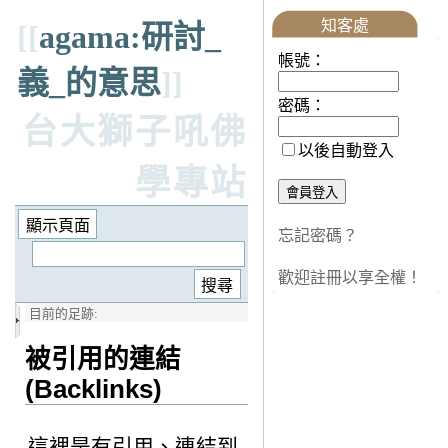
知客處
[[
agama:研討_
帳號：
義_的意思
]]
密碼：
台大獅子吼佛
以後自動登入
學專站
忘記密碼？
歡迎註冊以享全權！
目前的足跡:
被引用的連結
(Backlinks)
這裡是有引用、連結到