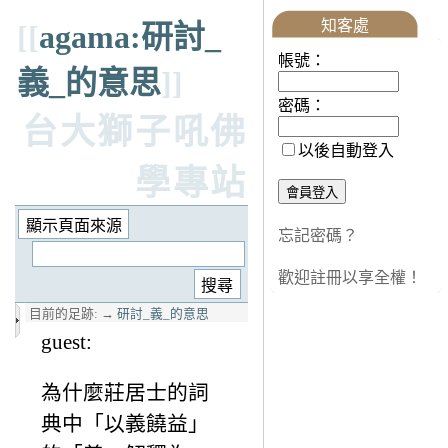
知客處
[[
agama:研討_
帳號：
義_的意思
]]
密碼：
台大獅子吼佛
以後自動登入
學專站
忘記密碼？
歡迎註冊以享全權！
目前的足跡:
→
研討_義_的意思
guest:
為什麼莊居士的詞
典中「以義饒益」