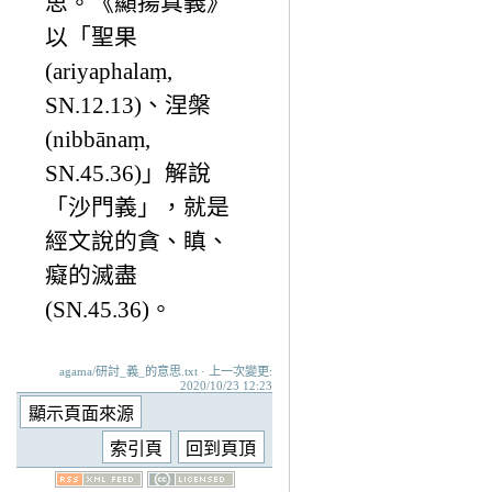
思。《顯揚真義》
以「聖果
(ariyaphalaṃ,
SN.12.13)、涅槃
(nibbānaṃ,
SN.45.36)」解說
「沙門義」，就是
經文說的貪、瞋、
癡的滅盡
(SN.45.36)。
agama/研討_義_的意思.txt · 上一次變更:
2020/10/23 12:23