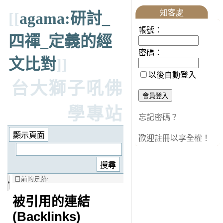
知客處
[[
agama:研討_
帳號：
四禪_定義的經
密碼：
文比對
]]
以後自動登入
台大獅子吼佛
學專站
忘記密碼？
歡迎註冊以享全權！
目前的足跡:
被引用的連結
(Backlinks)